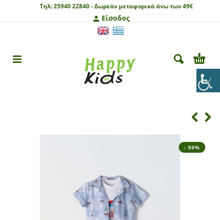
Τηλ:
25940 22840 -
Δωρεάν μεταφορικά άνω των 49€
Είσοδος
- 50%