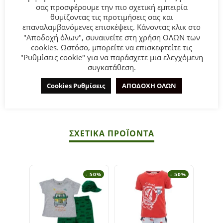
σας προσφέρουμε την πιο σχετική εμπειρία
Βρεφικό σετ 3τμχ Hashtag για αγόρι από 6 έως 24 μηνών.
θυμίζοντας τις προτιμήσεις σας και
Πουκάμισο ριγέ σε γαλάζιο χρώμα, τζιν βερμούδα και
επαναλαμβανόμενες επισκέψεις. Κάνοντας κλικ στο
λευκή μπλούζα.
"Αποδοχή όλων", συναινείτε στη χρήση ΟΛΩΝ των
cookies. Ωστόσο, μπορείτε να επισκεφτείτε τις
Σύνθεση:
80% βαμβάκι 20% πολυεστέρας.
"Ρυθμίσεις cookie" για να παράσχετε μια ελεγχόμενη
συγκατάθεση.
ΣΥΜΒΟΥΛΕΣ
Cookies Ρυθμίσεις
ΑΠΟΔΟΧΗ ΟΛΩΝ
Πλένεται στο πλυντήριο στους 30°C.
ΣΧΕΤΙΚΆ ΠΡΟΪΌΝΤΑ
- 50%
- 50%