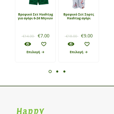
Bρεφικό Σετ Hashtag
Bρεφικό Σετ Σορτς
Β
για αγόρι 6-24 Μηνών
Hashtag αγόρι
Βερμ
ki
€
7.00
€
9.00
€
14.00
€
18.00
€
1
Επιλογή
Επιλογή