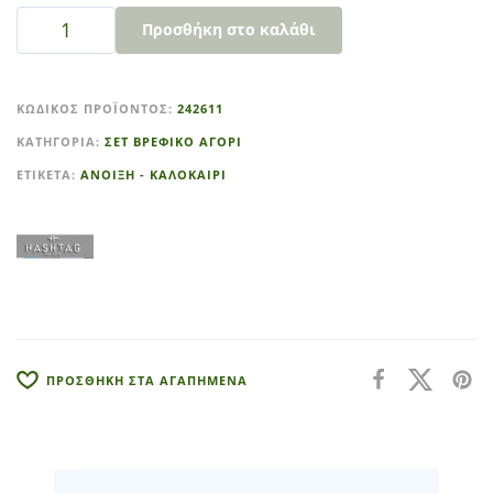
Προσθήκη στο καλάθι
A
l
ΚΩΔΙΚΌΣ ΠΡΟΪΌΝΤΟΣ:
242611
t
ΚΑΤΗΓΟΡΊΑ:
ΣΕΤ ΒΡΕΦΙΚΟ ΑΓΟΡΙ
e
r
ΕΤΙΚΈΤΑ:
ΑΝΟΙΞΗ - ΚΑΛΟΚΑΙΡΙ
n
a
t
i
v
e
:
ΠΡΟΣΘΗΚΗ ΣΤΑ ΑΓΑΠΗΜΕΝΑ