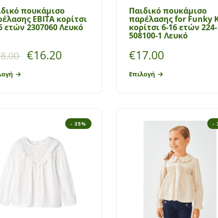
ιδικό πουκάμισο
Παιδικό πουκάμισο
έλασης ΕΒΙΤΑ κορίτσι
παρέλασης for Funky K
6 ετών 2307060 Λευκό
κορίτσι 6-16 ετών 224-
508100-1 Λευκό
€
16.20
€
17.00
8.00
λογή
Επιλογή
- 35%
-