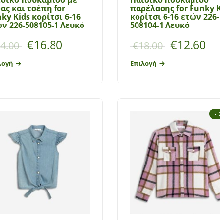
ας και τσέπη for
παρέλασης for Funky K
ky Kids κορίτσι 6-16
κορίτσι 6-16 ετών 226-
ν 226-508105-1 Λευκό
508104-1 Λευκό
€
16.80
€
12.60
4.00
€
18.00
λογή
Επιλογή
-