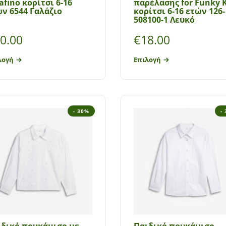
afino κορίτσι 6-16
παρέλασης for Funky K
ν 6544 Γαλάζιο
κορίτσι 6-16 ετών 126-
508100-1 Λευκό
0.00
€
18.00
λογή
Επιλογή
- 30%
-
ιδικό πουκάμισο με
Παιδικό πουκάμισο