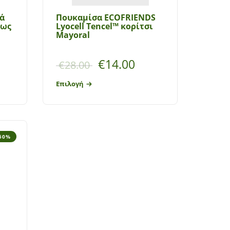
ά
Πουκαμίσα ECOFRIENDS
έως
Lyocell Tencel™ κορίτσι
Mayoral
€
14.00
€
28.00
Επιλογή
 50%