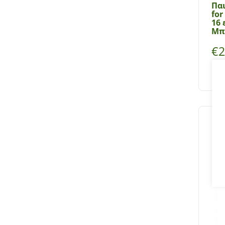
Παι
for
16 
Μπ
€
2
Επι