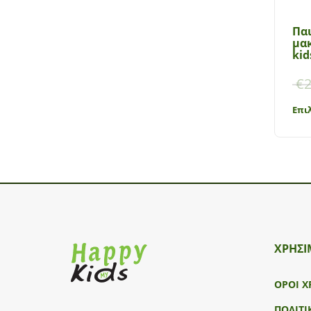
Πα
μακ
kid
€
2
Επι
ΧΡΗΣΙ
ΟΡΟΙ Χ
ΠΟΛΙΤΙ