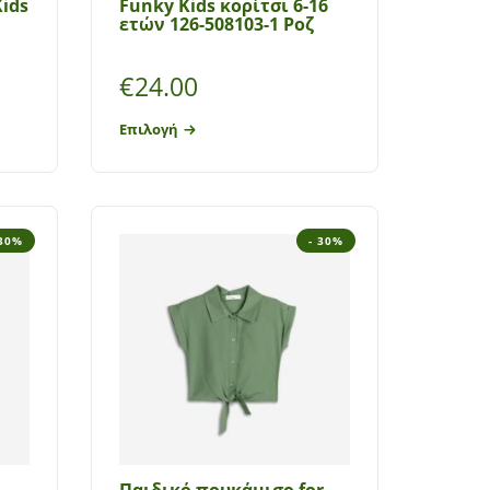
ids
Funky Kids κορίτσι 6-16
ετών 126-508103-1 Ροζ
€
24.00
Επιλογή
 30%
- 30%
Παιδικό πουκάμισο for