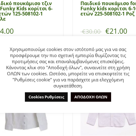
δικό πουκάμισο τζιν
Παιδικό πουκάμισο fo
 Funky Kids κορίτσι 6-
Funky kids κορίτσι 6-1
ετών 125-508102-1
ετών 225-508102-1 Ροζ
λε
4.00
€
21.00
€
30.00
λογή
Επιλογή
Χρησιμοποιούμε cookies στον ιστότοπό μας για να σας
προσφέρουμε την πιο σχετική εμπειρία θυμίζοντας τις
προτιμήσεις σας και επαναλαμβανόμενες επισκέψεις.
Κάνοντας κλικ στο "Αποδοχή όλων", συναινείτε στη χρήση
ΟΛΩΝ των cookies. Ωστόσο, μπορείτε να επισκεφτείτε τις
- 10%
"Ρυθμίσεις cookie" για να παράσχετε μια ελεγχόμενη
συγκατάθεση.
Cookies Ρυθμίσεις
ΑΠΟΔΟΧΗ ΟΛΩΝ