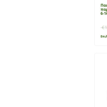
Πα
παρ
6-1
€
1
Επι