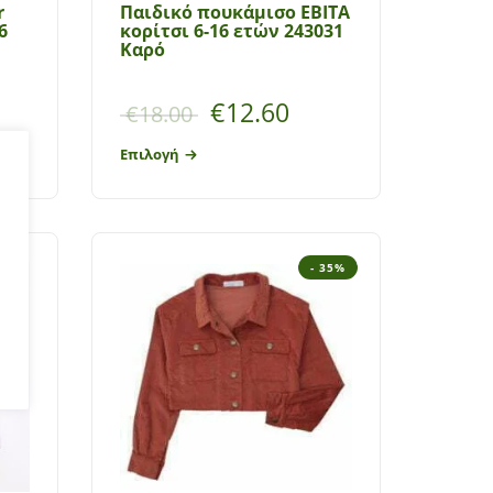
r
Παιδικό πουκάμισο ΕΒΙΤΑ
6
κορίτσι 6-16 ετών 243031
Καρό
€
12.60
€
18.00
Επιλογή
- 35%