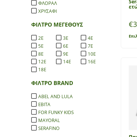
Ser
ΦΛΟΡΑΛ
ετώ
ΧΡΥΣΑΦΙ
€
3
ΦΙΛΤΡΟ ΜΕΓΕΘΟΥΣ
Επι
2E
3E
4E
5E
6E
7E
8Ε
9E
10Ε
12Ε
14Ε
16Ε
18Ε
ΦΙΛΤΡΟ BRAND
ABEL AND LULA
EBITA
FOR FUNKY KIDS
MAYORAL
SERAFINO
Πα