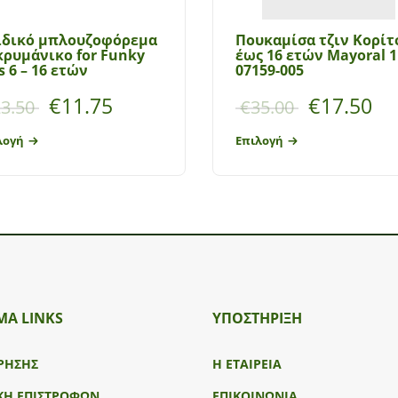
ιδικό μπλουζοφόρεμα
Πουκαμίσα τζιν Κορίτσ
ρυμάνικο for Funky
έως 16 ετών Mayoral 1
s 6 – 16 ετών
07159-005
€
11.75
€
17.50
3.50
€
35.00
λογή
Επιλογή
ΜΑ LINKS
ΥΠΟΣΤΉΡΙΞΗ
ΡΗΣΗΣ
Η ΕΤΑΙΡΕΙΑ
ΚΗ ΕΠΙΣΤΡΟΦΩΝ
ΕΠΙΚΟΙΝΩΝΙΑ