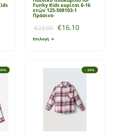
ids
Funky Kids κορίτσι 6-16
ετών 125-508103-1
Πράσινο
€
16.10
€
23.00
Επιλογή
 30%
- 30%