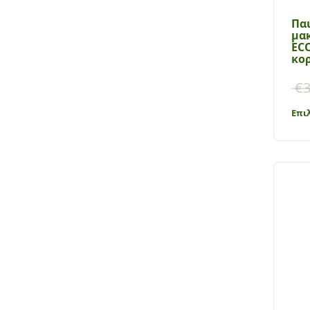
Πα
μα
EC
κορ
€
3
Επι