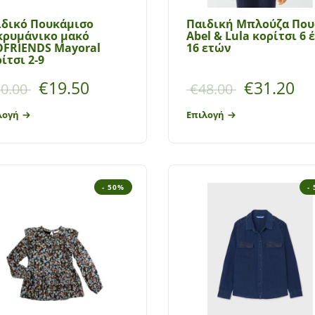
ιδικό Πουκάμισο
Παιδική Μπλούζα Που
κρυμάνικο μακό
Abel & Lula κορίτσι 6 
OFRIENDS Mayoral
16 ετών
ίτσι 2-9
€
19.50
€
31.20
0.00
€
48.00
λογή
Επιλογή
- 50%
-