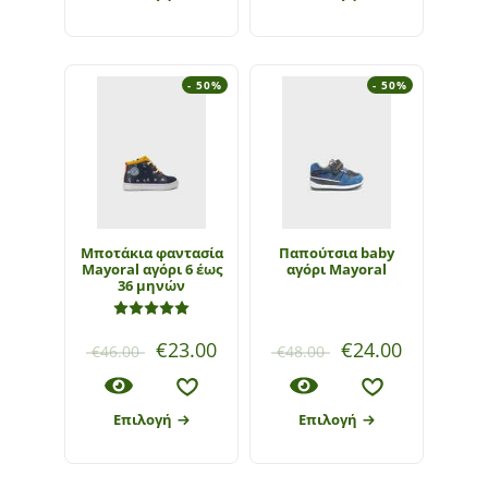
- 50%
- 50%
Μποτάκια φαντασία
Παπούτσια baby
Mayoral αγόρι 6 έως
αγόρι Mayoral
36 μηνών
Βαθμολογήθηκε με
5.00
από 5
€
23.00
€
24.00
€
46.00
€
48.00
Επιλογή
Επιλογή