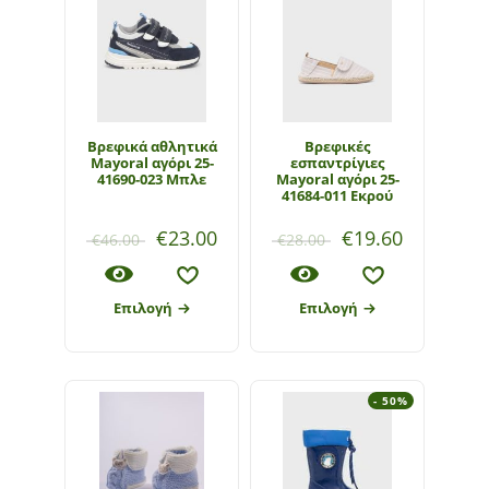
Βρεφικά αθλητικά
Βρεφικές
Mayoral αγόρι 25-
εσπαντρίγιες
41690-023 Μπλε
Mayoral αγόρι 25-
41684-011 Εκρού
€
23.00
€
19.60
€
46.00
€
28.00
Επιλογή
Επιλογή
- 50%