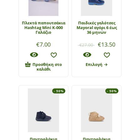
Πλεκτά παπουτσάκια
Παιδικές γαλότσες
Hashtag Mini K-000
Mayoral αγόρι 6 έως
Γαλάζιο
36 μηνών
€
7.00
€
13.50
€
27.00
Προσθήκη στο
Επιλογή
καλάθι
- 50%
- 50%
Παντοφλάκια
Παντοφλάκια