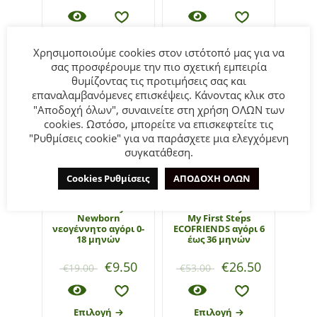
Επιλογή
Επιλογή
Χρησιμοποιούμε cookies στον ιστότοπό μας για να
σας προσφέρουμε την πιο σχετική εμπειρία
θυμίζοντας τις προτιμήσεις σας και
επαναλαμβανόμενες επισκέψεις. Κάνοντας κλικ στο
- 50%
- 50%
"Αποδοχή όλων", συναινείτε στη χρήση ΟΛΩΝ των
cookies. Ωστόσο, μπορείτε να επισκεφτείτε τις
"Ρυθμίσεις cookie" για να παράσχετε μια ελεγχόμενη
συγκατάθεση.
Cookies Ρυθμίσεις
ΑΠΟΔΟΧΗ ΟΛΩΝ
Μοκασίνια Mayoral
Μποτάκια Mayoral
Newborn
My First Steps
νεογέννητο αγόρι 0-
ECOFRIENDS αγόρι 6
18 μηνών
έως 36 μηνών
€
9.50
€
26.50
€
19.00
€
53.00
Επιλογή
Επιλογή