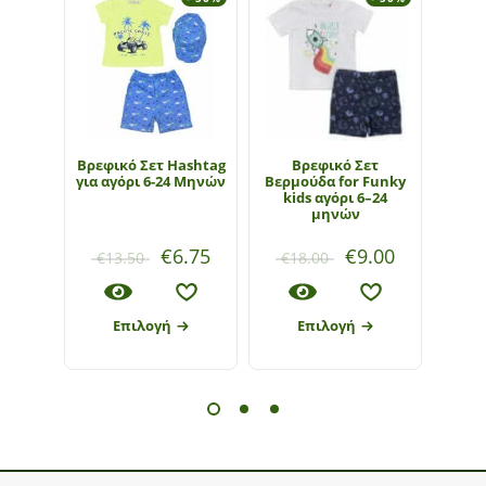
Bρεφικό Σετ Hashtag
Βρεφικό Σετ
Β
για αγόρι 6-24 Μηνών
Βερμούδα for Funky
Βερμ
kids αγόρι 6–24
ki
μηνών
€
6.75
€
9.00
€
13.50
€
18.00
€
1
Επιλογή
Επιλογή