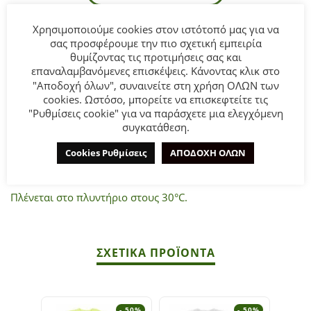
Χρησιμοποιούμε cookies στον ιστότοπό μας για να
σας προσφέρουμε την πιο σχετική εμπειρία
Βρεφικό Σετ Σορτς for Funky kids για αγόρι από 3 έως 12
θυμίζοντας τις προτιμήσεις σας και
μηνών.
επαναλαμβανόμενες επισκέψεις. Κάνοντας κλικ στο
Μπλουζάκι κοντομάνικo σε γκρι μελανζέ χρώμα με
"Αποδοχή όλων", συναινείτε στη χρήση ΟΛΩΝ των
τύπωμα.
cookies. Ωστόσο, μπορείτε να επισκεφτείτε τις
Σορτς σε κίτρινο χρώμα με ολόσωμο τύπωμα.
"Ρυθμίσεις cookie" για να παράσχετε μια ελεγχόμενη
συγκατάθεση.
Σύνθεση
: 100% Βαμβάκι.
Cookies Ρυθμίσεις
ΑΠΟΔΟΧΗ ΟΛΩΝ
ΣΥΜΒΟΥΛΕΣ
Πλένεται στο πλυντήριο στους 30°C.
ΣΧΕΤΙΚΆ ΠΡΟΪΌΝΤΑ
- 50%
- 50%