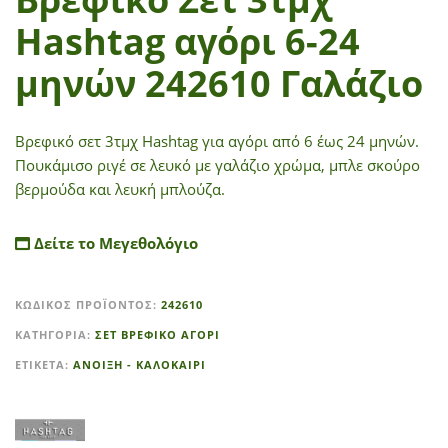
Hashtag αγόρι 6-24
μηνών 242610 Γαλάζιο
Βρεφικό σετ 3τμχ Hashtag για αγόρι από 6 έως 24 μηνών.
Πουκάμισο ριγέ σε λευκό με γαλάζιο χρώμα, μπλε σκούρο
βερμούδα και λευκή μπλούζα.
Δείτε το Μεγεθολόγιο
A
ΚΩΔΙΚΌΣ ΠΡΟΪΌΝΤΟΣ:
242610
l
t
ΚΑΤΗΓΟΡΊΑ:
ΣΕΤ ΒΡΕΦΙΚΟ ΑΓΟΡΙ
e
ΕΤΙΚΈΤΑ:
ΑΝΟΙΞΗ - ΚΑΛΟΚΑΙΡΙ
r
n
a