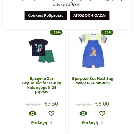
συγκατάθεση.
ΣΧΕΤΙΚΆ ΠΡΟΪΌΝΤΑ
Cookies Ρυθμίσεις
ΑΠΟΔΟΧΗ ΟΛΩΝ
- 50%
- 50%
Βρεφικό Σετ
Bρεφικό Σετ Hashtag
Βρεφι
Βερμούδα for Funky
αγόρι 6-24 Μηνών
αγό
kids αγόρι 6–24
μηνών
€
7.50
€
6.00
€
15.00
€
12.00
€
1
Επιλογή
Επιλογή