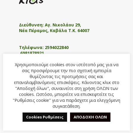
Διεύθυνση:
Αγ. Νικολάου 29,
Νέα Πέραμος, Καβάλα Τ.Κ. 64007
Τηλέφωνα:
2594022840
6981878921
E-mail:
info@myhappykids.gr
Χρησιμοποιούμε cookies στον ιστότοπό μας για να
σας προσφέρουμε την πιο σχετική εμπειρία
θυμίζοντας τις προτιμήσεις σας και
επαναλαμβανόμενες επισκέψεις. Κάνοντας κλικ στο
"Αποδοχή όλων", συναινείτε στη χρήση ΟΛΩΝ των
ΧΡΗΣΙΜΑ LINKS
cookies. Ωστόσο, μπορείτε να επισκεφτείτε τις
"Ρυθμίσεις cookie" για να παράσχετε μια ελεγχόμενη
ΟΡΟΙ ΧΡΗΣΗΣ
συγκατάθεση.
ΠΟΛΙΤΙΚΗ ΕΠΙΣΤΡΟΦΩΝ
Cookies Ρυθμίσεις
ΑΠΟΔΟΧΗ ΟΛΩΝ
ΤΡΟΠΟΙ ΑΠΟΣΤΟΛΗΣ