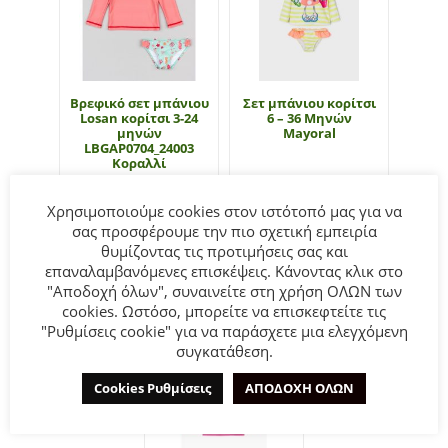
Βρεφικό σετ μπάνιου
Σετ μπάνιου κορίτσι
Losan κορίτσι 3-24
6 – 36 Μηνών
μηνών
Mayoral
LBGAP0704_24003
Κοραλλί
€
15.00
€
25.00
Χρησιμοποιούμε cookies στον ιστότοπό μας για να
σας προσφέρουμε την πιο σχετική εμπειρία
θυμίζοντας τις προτιμήσεις σας και
Διαβάστε
Επιλογή
περισσότερα
επαναλαμβανόμενες επισκέψεις. Κάνοντας κλικ στο
"Αποδοχή όλων", συναινείτε στη χρήση ΟΛΩΝ των
cookies. Ωστόσο, μπορείτε να επισκεφτείτε τις
"Ρυθμίσεις cookie" για να παράσχετε μια ελεγχόμενη
συγκατάθεση.
Cookies Ρυθμίσεις
ΑΠΟΔΟΧΗ ΟΛΩΝ