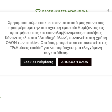
:
ΠΡΟΣΘΗΚΗ ΣΤΑ ΑΓΑΠΗΜΕΝΑ
Χρησιμοποιούμε cookies στον ιστότοπό μας για να σας
προσφέρουμε την πιο σχετική εμπειρία θυμίζοντας τις
προτιμήσεις σας και επαναλαμβανόμενες επισκέψεις.
Κάνοντας κλικ στο "Αποδοχή όλων", συναινείτε στη χρήση
ΟΛΩΝ των cookies. Ωστόσο, μπορείτε να επισκεφτείτε τις
"Ρυθμίσεις cookie" για να παράσχετε μια ελεγχόμενη
ΕΠΙΠΛΈΟΝ ΠΛΗΡΟΦΟΡΊΕΣ
ΕΤΑΙΡΊΑ
συγκατάθεση.
Cookies Ρυθμίσεις
ΑΠΟΔΟΧΗ ΟΛΩΝ
ι από 6 έως 36 μηνών σε λευκό χρώμα με allover τύπωμα.
.