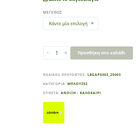
ΜΕΓΕΘΟΣ
-
+
Προσθήκη στο καλάθι
A
l
ΚΩΔΙΚΌΣ ΠΡΟΪΌΝΤΟΣ:
LBGAP0303_25003
t
ΚΑΤΗΓΟΡΊΑ:
ΜΠΛΟΥΖΕΣ
e
r
ΕΤΙΚΈΤΑ:
ΑΝΟΙΞΗ - ΚΑΛΟΚΑΙΡΙ
n
a
t
i
v
e