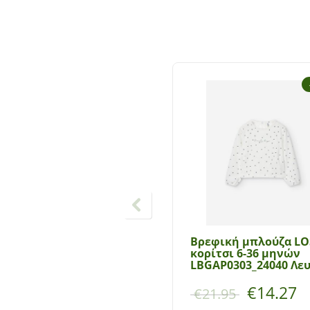
Βρεφική μπλούζα L
κορίτσι 6-36 μηνών
LBGAP0303_24040 Λε
€
14.27
€
21.95