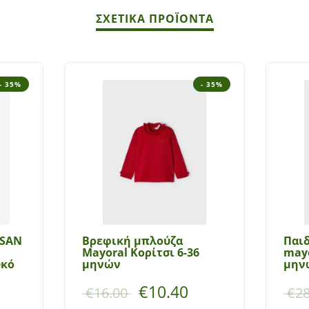
ΣΧΕΤΙΚΆ ΠΡΟΪΌΝΤΑ
- 35%
- 35%
OSAN
Βρεφική μπλούζα
Παι
Mayoral Κορίτσι 6-36
mayo
υκό
μηνών
μην
€
10.40
€
16.00
€
28