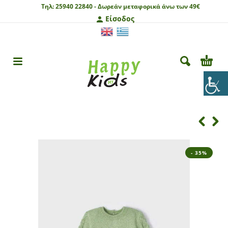
Τηλ:
25940 22840 -
Δωρεάν μεταφορικά άνω των 49€
Είσοδος
- 35%