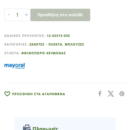
-
+
Προσθήκη στο καλάθι
A
l
ΚΩΔΙΚΌΣ ΠΡΟΪΌΝΤΟΣ:
12-02313-035
t
ΚΑΤΗΓΟΡΊΕΣ:
ΖΑΚΕΤΕΣ - ΠΛΕΚΤΑ
,
ΜΠΛΟΥΖΕΣ
e
r
ΕΤΙΚΈΤΑ:
ΦΘΙΝΟΠΩΡΟ-ΧΕΙΜΩΝΑΣ
n
a
t
i
v
e
ΠΡΟΣΘΗΚΗ ΣΤΑ ΑΓΑΠΗΜΕΝΑ
:
Πληρωμές