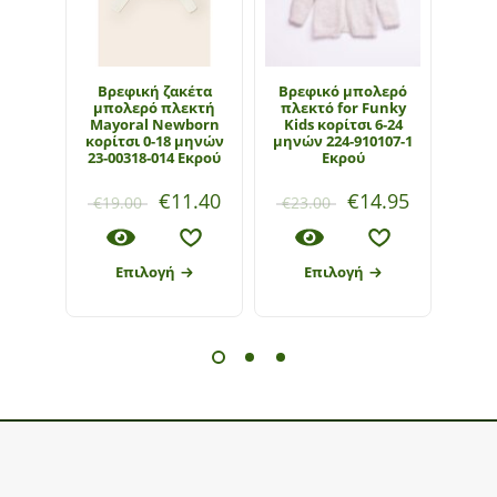
Βρεφική ζακέτα
Βρεφικό μπολερό
Βρ
μπολερό πλεκτή
πλεκτό for Funky
μπλο
Mayoral Newborn
Kids κορίτσι 6-24
Mayor
κορίτσι 0-18 μηνών
μηνών 224-910107-1
23-00318-014 Εκρού
Εκρού
€
11.40
€
14.95
€
19.00
€
23.00
€
28
Επιλογή
Επιλογή