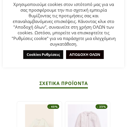
Χρησιμοποιούμε cookies στον ιστότοπό μας για να
από 6 έως 36 μηνών σε πράσινο χρώμα.
σας προσφέρουμε την πιο σχετική εμπειρία
Μικρό άνοιγμα στην πλάτη που κλείνει με κουμπί για να
θυμίζοντας τις προτιμήσεις σας και
φοριέται πιο εύκολα.
επαναλαμβανόμενες επισκέψεις. Κάνοντας κλικ στο
"Αποδοχή όλων", συναινείτε στη χρήση ΟΛΩΝ των
cookies. Ωστόσο, μπορείτε να επισκεφτείτε τις
Σύνθεση:
48% Ακρυλικό 41% Πολυαμίδη 9% Μαλλί 2%
"Ρυθμίσεις cookie" για να παράσχετε μια ελεγχόμενη
Πολυεστέρας
συγκατάθεση.
ΣΥΜΒΟΥΛΕΣ
Cookies Ρυθμίσεις
ΑΠΟΔΟΧΗ ΟΛΩΝ
Πλένεται στο πλυντήριο στους 30°C.
ΣΧΕΤΙΚΆ ΠΡΟΪΌΝΤΑ
- 40%
- 35%