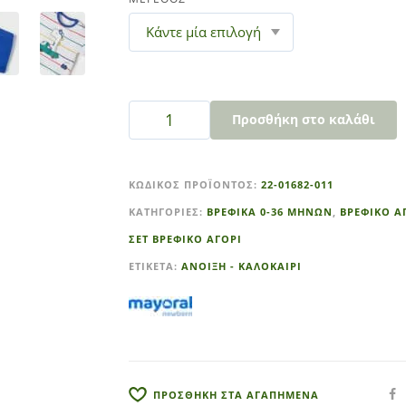
Προσθήκη στο καλάθι
A
l
ΚΩΔΙΚΌΣ ΠΡΟΪΌΝΤΟΣ:
22-01682-011
t
ΚΑΤΗΓΟΡΊΕΣ:
ΒΡΕΦΙΚΑ 0-36 ΜΗΝΩΝ
,
ΒΡΕΦΙΚΟ Α
e
r
ΣΕΤ ΒΡΕΦΙΚΟ ΑΓΟΡΙ
n
ΕΤΙΚΈΤΑ:
ΑΝΟΙΞΗ - ΚΑΛΟΚΑΙΡΙ
a
t
i
v
e
:
ΠΡΟΣΘΗΚΗ ΣΤΑ ΑΓΑΠΗΜΕΝΑ