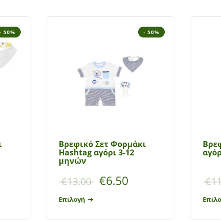
- 50%
- 50%
ι
Βρεφικό Σετ Φορμάκι
Bρεφ
Hashtag αγόρι 3-12
αγόρ
μηνών
€
6.50
€
13.00
€
11
Επιλογή
Επιλ