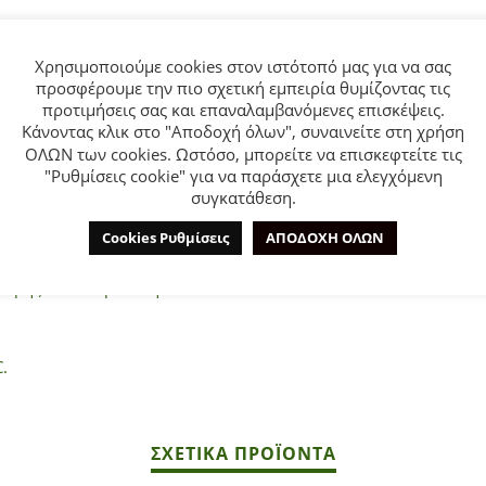
Χρησιμοποιούμε cookies στον ιστότοπό μας για να σας
προσφέρουμε την πιο σχετική εμπειρία θυμίζοντας τις
προτιμήσεις σας και επαναλαμβανόμενες επισκέψεις.
Κάνοντας κλικ στο "Αποδοχή όλων", συναινείτε στη χρήση
ΕΠΙΠΛΈΟΝ ΠΛΗΡΟΦΟΡΊΕΣ
ΕΤΑΙΡΊΑ
ΟΛΩΝ των cookies. Ωστόσο, μπορείτε να επισκεφτείτε τις
"Ρυθμίσεις cookie" για να παράσχετε μια ελεγχόμενη
συγκατάθεση.
ια Νεογέννητο αγόρι από 6-18 Μηνών Mayoral Newborn.
Cookies Ρυθμίσεις
ΑΠΟΔΟΧΗ ΟΛΩΝ
μερής πολυουρεθάνη.
.
ΣΧΕΤΙΚΆ ΠΡΟΪΌΝΤΑ