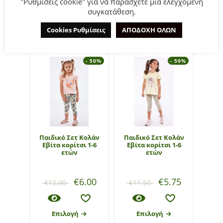
"Ρυθμίσεις cookie" για να παράσχετε μια ελεγχόμενη
συγκατάθεση.
ΣΧΕΤΙΚΆ ΠΡΟΪΌΝΤΑ
Cookies Ρυθμίσεις
ΑΠΟΔΟΧΗ ΟΛΩΝ
- 50%
- 50%
Παιδικό Σετ Κολάν
Παιδικό Σετ Κολάν
Παι
Εβίτα κορίτσι 1-6
Εβίτα κορίτσι 1-6
Εβί
ετών
ετών
€
6.00
€
5.75
€
12.00
€
11.50
€
1
Επιλογή
Επιλογή