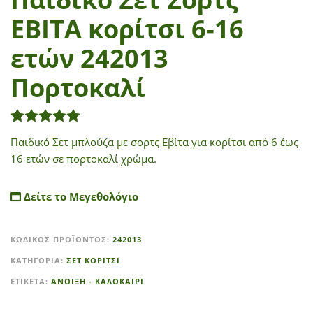
ΕΒΙΤΑ κορίτσι 6-16
ετών 242013
Πορτοκαλί
1
Βαθμολογήθηκε με
5.00
από 5 με βάση
βαθμολ
Παιδικό Σετ μπλούζα με σορτς Εβίτα για κορίτσι από 6 έως
16 ετών σε πορτοκαλί χρώμα.
Δείτε το Μεγεθολόγιο
A
ΚΩΔΙΚΌΣ ΠΡΟΪΌΝΤΟΣ:
242013
l
t
ΚΑΤΗΓΟΡΊΑ:
ΣΕΤ ΚΟΡΙΤΣΙ
e
ΕΤΙΚΈΤΑ:
ΑΝΟΙΞΗ - ΚΑΛΟΚΑΙΡΙ
r
n