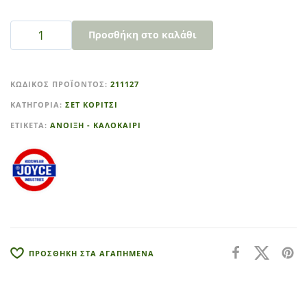
Προσθήκη στο καλάθι
A
l
ΚΩΔΙΚΌΣ ΠΡΟΪΌΝΤΟΣ:
211127
t
ΚΑΤΗΓΟΡΊΑ:
ΣΕΤ ΚΟΡΙΤΣΙ
e
r
ΕΤΙΚΈΤΑ:
ΑΝΟΙΞΗ - ΚΑΛΟΚΑΙΡΙ
n
a
t
i
v
e
:
ΠΡΟΣΘΗΚΗ ΣΤΑ ΑΓΑΠΗΜΕΝΑ