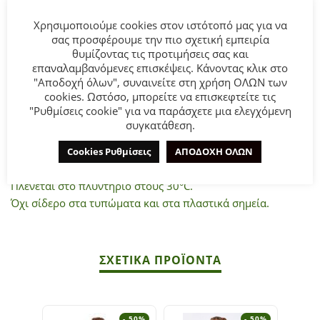
Χρησιμοποιούμε cookies στον ιστότοπό μας για να
Παιδικό Σετ Σορτς-Φούστα Joyce για κορίτσι από 1 έως 5
σας προσφέρουμε την πιο σχετική εμπειρία
ετών.
θυμίζοντας τις προτιμήσεις σας και
Μπλούζα κοντομάνικη σε πορτοκαλί χρώμα με άνοιγμα
επαναλαμβανόμενες επισκέψεις. Κάνοντας κλικ στο
στους ωμούς και τύπωμα.
"Αποδοχή όλων", συναινείτε στη χρήση ΟΛΩΝ των
cookies. Ωστόσο, μπορείτε να επισκεφτείτε τις
Σορτς-Φούστα καρό με λάστιχο στη μέση.
"Ρυθμίσεις cookie" για να παράσχετε μια ελεγχόμενη
συγκατάθεση.
Σύνθεση:
95% Βαμβάκι 5% Ελαστ.
Cookies Ρυθμίσεις
ΑΠΟΔΟΧΗ ΟΛΩΝ
ΣΥΜΒΟΥΛΕΣ
Πλένεται στο πλυντήριο στους 30°C.
Όχι σίδερο στα τυπώματα και στα πλαστικά σημεία.
ΣΧΕΤΙΚΆ ΠΡΟΪΌΝΤΑ
- 50%
- 50%