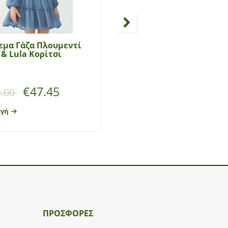
εμα Γάζα Πλουμεντί
Παιδικό φόρεμα αμάνι
 & Lula Κορίτσι
for Funky Kids κορίτσι 6
16 ετών 123-528104-2
Μωβ
€
47.45
€
12.00
.00
€
15.00
ογή
Επιλογή
ΠΡΟΣΦΟΡΕΣ