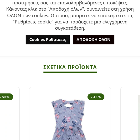
προτιμήσεις σας και επαναλαμβανόμενες επισκέψεις.
 κορίτσι από 2 έως 6 ετών σε κίτρινο χρώμα με ολόσωμο τύπωμα
Κάνοντας κλικ στο "Αποδοχή όλων", συναινείτε στη χρήση
ΟΛΩΝ των cookies. Ωστόσο, μπορείτε να επισκεφτείτε τις
COTTON.
"Ρυθμίσεις cookie" για να παράσχετε μια ελεγχόμενη
συγκατάθεση.
Cookies Ρυθμίσεις
ΑΠΟΔΟΧΗ ΟΛΩΝ
.
ΣΧΕΤΙΚΆ ΠΡΟΪΌΝΤΑ
- 50%
- 40%