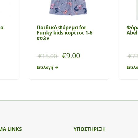
τα
Παιδικό Φόρεμα for
Φόρ
Funky kids κορίτσι 1-6
Abel
ετών
€
9.00
€
15.00
€
73
Επιλογή
Επιλ
ΜΑ LINKS
ΥΠΟΣΤΉΡΙΞΗ