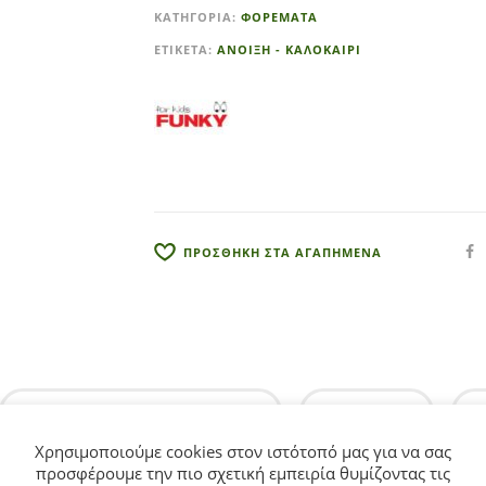
t
ΚΑΤΗΓΟΡΊΑ:
ΦΟΡΕΜΑΤΑ
e
ΕΤΙΚΈΤΑ:
ΑΝΟΙΞΗ - ΚΑΛΟΚΑΙΡΙ
r
n
a
t
i
v
e
:
ΠΡΟΣΘΗΚΗ ΣΤΑ ΑΓΑΠΗΜΕΝΑ
ΕΠΙΠΛΈΟΝ ΠΛΗΡΟΦΟΡΊΕΣ
ΕΤΑΙΡΊΑ
Χρησιμοποιούμε cookies στον ιστότοπό μας για να σας
προσφέρουμε την πιο σχετική εμπειρία θυμίζοντας τις