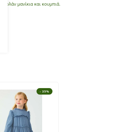
, βολάν μανίκια και κουμπιά.
- 35%
- 2