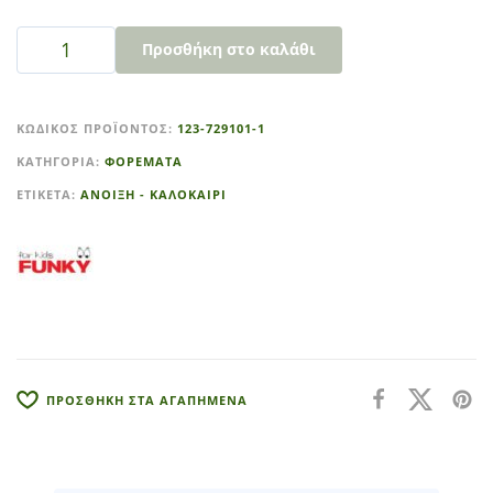
Προσθήκη στο καλάθι
A
l
ΚΩΔΙΚΌΣ ΠΡΟΪΌΝΤΟΣ:
123-729101-1
t
ΚΑΤΗΓΟΡΊΑ:
ΦΟΡΕΜΑΤΑ
e
r
ΕΤΙΚΈΤΑ:
ΑΝΟΙΞΗ - ΚΑΛΟΚΑΙΡΙ
n
a
t
i
v
e
:
ΠΡΟΣΘΗΚΗ ΣΤΑ ΑΓΑΠΗΜΕΝΑ