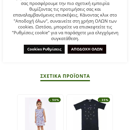
σας προσφέρουμε την πιο σχετική εμπειρία
θυμίζοντας τις προτιμήσεις σας και
Παιδικό φόρεμα for Funky Kids για κορίτσι από 1 έως 6
επαναλαμβανόμενες επισκέψεις. Κάνοντας κλικ στο
ετών σε πράσινο εμπριμέ χρώμα.
"Αποδοχή όλων", συναινείτε στη χρήση ΟΛΩΝ των
cookies. Ωστόσο, μπορείτε να επισκεφτείτε τις
Σύνθεση:
100% POLYESTER.
"Ρυθμίσεις cookie" για να παράσχετε μια ελεγχόμενη
συγκατάθεση.
ΣΥΜΒΟΥΛΕΣ
Cookies Ρυθμίσεις
ΑΠΟΔΟΧΗ ΟΛΩΝ
Πλένεται στο πλυντήριο στους 30°C.
ΣΧΕΤΙΚΆ ΠΡΟΪΌΝΤΑ
- 50%
- 35%