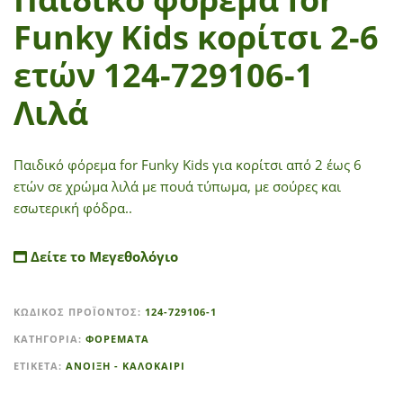
Funky Kids κορίτσι 2-6
ετών 124-729106-1
Λιλά
Παιδικό φόρεμα for Funky Kids για κορίτσι από 2 έως 6
ετών σε χρώμα λιλά με πουά τύπωμα, με σούρες και
εσωτερική φόδρα..
Δείτε το Μεγεθολόγιο
A
ΚΩΔΙΚΌΣ ΠΡΟΪΌΝΤΟΣ:
124-729106-1
l
t
ΚΑΤΗΓΟΡΊΑ:
ΦΟΡΕΜΑΤΑ
e
ΕΤΙΚΈΤΑ:
ΑΝΟΙΞΗ - ΚΑΛΟΚΑΙΡΙ
r