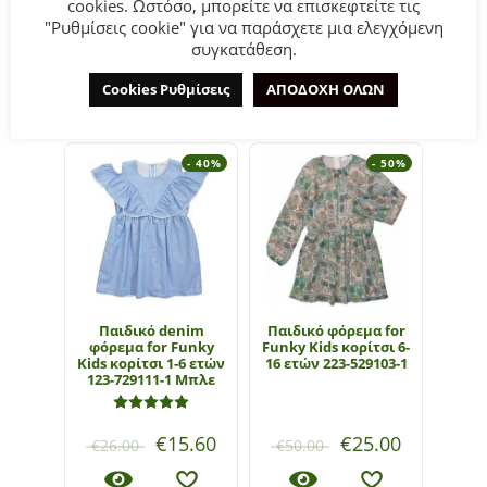
cookies. Ωστόσο, μπορείτε να επισκεφτείτε τις
"Ρυθμίσεις cookie" για να παράσχετε μια ελεγχόμενη
συγκατάθεση.
ΣΧΕΤΙΚΆ ΠΡΟΪΌΝΤΑ
Cookies Ρυθμίσεις
ΑΠΟΔΟΧΗ ΟΛΩΝ
- 40%
- 50%
Παιδικό denim
Παιδικό φόρεμα for
Πα
φόρεμα for Funky
Funky Kids κορίτσι 6-
φού
Kids κορίτσι 1-6 ετών
16 ετών 223-529103-1
Kids 
123-729111-1 Μπλε
122
Βαθμολογήθηκε με
5.00
από 5
€
15.60
€
25.00
€
26.00
€
50.00
€
1