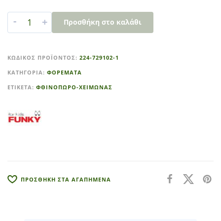
-
+
Προσθήκη στο καλάθι
A
l
ΚΩΔΙΚΌΣ ΠΡΟΪΌΝΤΟΣ:
224-729102-1
t
ΚΑΤΗΓΟΡΊΑ:
ΦΟΡΕΜΑΤΑ
e
r
ΕΤΙΚΈΤΑ:
ΦΘΙΝΟΠΩΡΟ-ΧΕΙΜΩΝΑΣ
n
a
t
i
v
e
:
ΠΡΟΣΘΗΚΗ ΣΤΑ ΑΓΑΠΗΜΕΝΑ