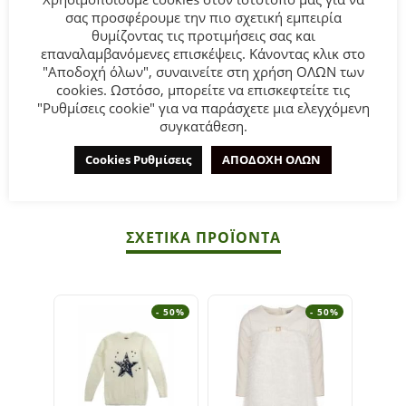
σας προσφέρουμε την πιο σχετική εμπειρία
Παιδικό φόρεμα for Funky Kids για κορίτσι από 1 έως 6
θυμίζοντας τις προτιμήσεις σας και
επαναλαμβανόμενες επισκέψεις. Κάνοντας κλικ στο
ετών σε μέντα χρώμα με τούλι.
"Αποδοχή όλων", συναινείτε στη χρήση ΟΛΩΝ των
cookies. Ωστόσο, μπορείτε να επισκεφτείτε τις
Σύνθεση:
83% COTTON-12% VISCOSE-5% POLYESTER.
"Ρυθμίσεις cookie" για να παράσχετε μια ελεγχόμενη
συγκατάθεση.
ΣΥΜΒΟΥΛΕΣ
Cookies Ρυθμίσεις
ΑΠΟΔΟΧΗ ΟΛΩΝ
Πλένεται στο πλυντήριο στους 30°C.
ΣΧΕΤΙΚΆ ΠΡΟΪΌΝΤΑ
- 50%
- 50%