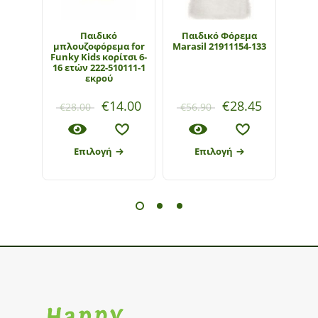
Παιδικό
Παιδικό Φόρεμα
Πα
μπλουζοφόρεμα for
Marasil 21911154-133
ΕΒΙ
Funky Kids κορίτσι 6-
ετών 
16 ετών 222-510111-1
εκρού
€
14.00
€
28.45
€
28.00
€
56.90
€
21
Επιλογή
Επιλογή