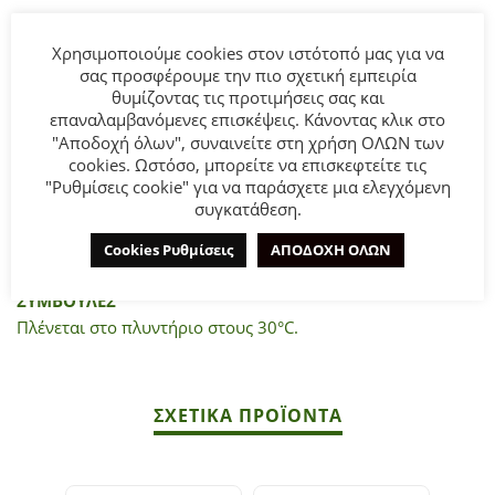
Παιδικό φόρεμα Abel & Lula για κορίτσι σε μπλε χρώμα.
Χρησιμοποιούμε cookies στον ιστότοπό μας για να
Φόρεμα μακρυμάνικο γάζα πλουμεντί.
σας προσφέρουμε την πιο σχετική εμπειρία
Ιδανικό για πρωτότυπο και διαφορετικό look που μπορεί
θυμίζοντας τις προτιμήσεις σας και
να φορεθεί σε κάθε περίσταση.
επαναλαμβανόμενες επισκέψεις. Κάνοντας κλικ στο
"Αποδοχή όλων", συναινείτε στη χρήση ΟΛΩΝ των
cookies. Ωστόσο, μπορείτε να επισκεφτείτε τις
Σύνθεση:
"Ρυθμίσεις cookie" για να παράσχετε μια ελεγχόμενη
Εσωτερικό 100% Βισκόζη.
συγκατάθεση.
Εξωτερικό 84% Πολυεστέρας 15% Βισκόζη 1% Μεταλλική
ίνα.
Cookies Ρυθμίσεις
ΑΠΟΔΟΧΗ ΟΛΩΝ
ΣΥΜΒΟΥΛΕΣ
Πλένεται στο πλυντήριο στους 30°C.
ΣΧΕΤΙΚΆ ΠΡΟΪΌΝΤΑ