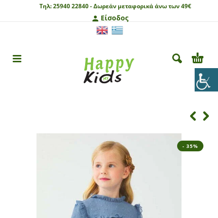
Τηλ:
25940 22840 -
Δωρεάν μεταφορικά άνω των 49€
Είσοδος
- 35%