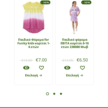
- 50%
- 50%
Παιδικό Φόρεμα for
Παιδικό φόρεμα
Πα
Funky kids κορίτσι 1-
ΕΒΙΤΑ κορίτσι 6-16
φού
6 ετών
ετών 238088 Μωβ
Kids 
122
€
7.00
€
6.50
€
14.00
€
13.00
€
1
Επιλογή
Επιλογή