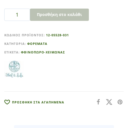
Προσθήκη στο καλάθι
A
l
ΚΩΔΙΚΌΣ ΠΡΟΪΌΝΤΟΣ:
12-05528-031
t
ΚΑΤΗΓΟΡΊΑ:
ΦΟΡΕΜΑΤΑ
e
r
ΕΤΙΚΈΤΑ:
ΦΘΙΝΟΠΩΡΟ-ΧΕΙΜΩΝΑΣ
n
a
t
i
v
e
:
ΠΡΟΣΘΗΚΗ ΣΤΑ ΑΓΑΠΗΜΕΝΑ