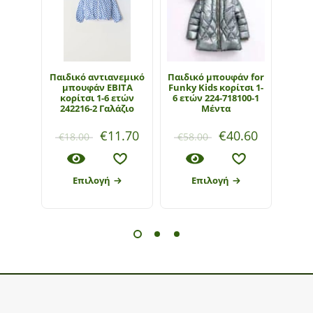
Παιδικό αντιανεμικό
Παιδικό μπουφάν for
Παιδ
μπουφάν ΕΒΙΤΑ
Funky Kids κορίτσι 1-
ΕΒΙΤ
κορίτσι 1-6 ετών
6 ετών 224-718100-1
ετώ
242216-2 Γαλάζιο
Μέντα
€
11.70
€
40.60
€
18.00
€
58.00
€
18
Επιλογή
Επιλογή