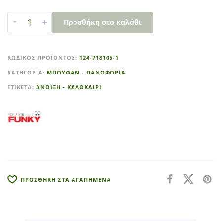
-
+
Προσθήκη στο καλάθι
A
l
ΚΩΔΙΚΌΣ ΠΡΟΪΌΝΤΟΣ:
124-718105-1
t
ΚΑΤΗΓΟΡΊΑ:
ΜΠΟΥΦΑΝ - ΠΑΝΩΦΟΡΙΑ
e
r
ΕΤΙΚΈΤΑ:
ΑΝΟΙΞΗ - ΚΑΛΟΚΑΙΡΙ
n
a
t
i
v
e
:
ΠΡΟΣΘΗΚΗ ΣΤΑ ΑΓΑΠΗΜΕΝΑ