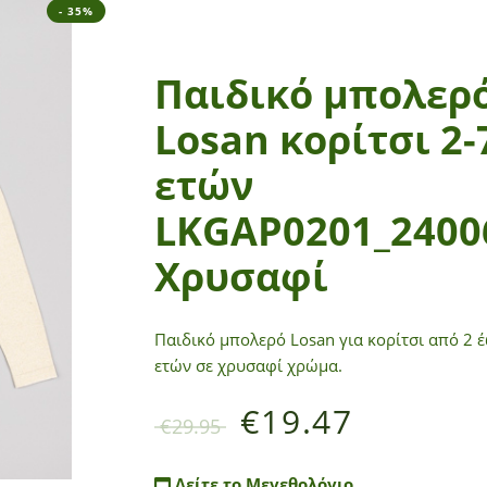
- 35%
Παιδικό μπολερ
Losan κορίτσι 2-
ετών
LKGAP0201_2400
Χρυσαφί
Παιδικό μπολερό Losan για κορίτσι από 2 έ
ετών σε χρυσαφί χρώμα.
€
19.47
€
29.95
Δείτε το Μεγεθολόγιο