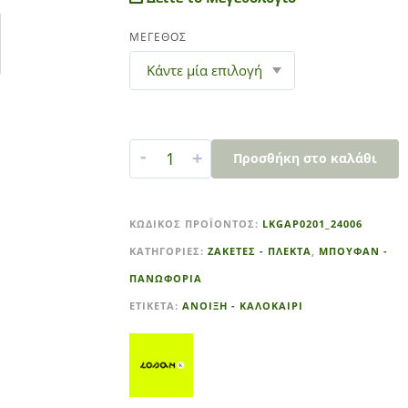
ΜΕΓΕΘΟΣ
-
+
Προσθήκη στο καλάθι
A
l
ΚΩΔΙΚΌΣ ΠΡΟΪΌΝΤΟΣ:
LKGAP0201_24006
t
ΚΑΤΗΓΟΡΊΕΣ:
ΖΑΚΕΤΕΣ - ΠΛΕΚΤΑ
,
ΜΠΟΥΦΑΝ -
e
r
ΠΑΝΩΦΟΡΙΑ
n
ΕΤΙΚΈΤΑ:
ΑΝΟΙΞΗ - ΚΑΛΟΚΑΙΡΙ
a
t
i
v
e