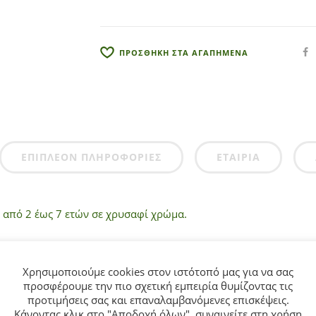
:
ΠΡΟΣΘΗΚΗ ΣΤΑ ΑΓΑΠΗΜΕΝΑ
ΕΠΙΠΛΈΟΝ ΠΛΗΡΟΦΟΡΊΕΣ
ΕΤΑΙΡΊΑ
ι από 2 έως 7 ετών σε χρυσαφί χρώμα.
N.
Χρησιμοποιούμε cookies στον ιστότοπό μας για να σας
προσφέρουμε την πιο σχετική εμπειρία θυμίζοντας τις
.
προτιμήσεις σας και επαναλαμβανόμενες επισκέψεις.
Κάνοντας κλικ στο "Αποδοχή όλων", συναινείτε στη χρήση