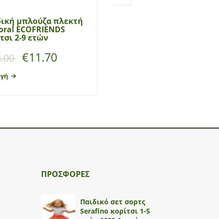
δική μπλούζα πλεκτή
Παιδική μπλούζα-τοπ
oral ECOFRIENDS
πλεκτή for Funky Kids
τσι 2-9 ετών
κορίτσι 6-16 ετών
€
11.70
€
11.70
.00
€
18.00
ογή
Επιλογή
ΠΡΟΣΦΟΡΕΣ
Παιδικό σετ σορτς
Serafino κορίτσι 1-5