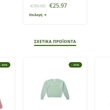
€
25.97
€
39.95
Επιλογή
ΣΧΕΤΙΚΆ ΠΡΟΪΌΝΤΑ
- 40%
- 35%