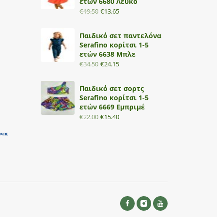
ετών 6680 Λευκό
€
19.50
€
13.65
Παιδικό σετ παντελόνα
Serafino κορίτσι 1-5
ετών 6638 Μπλε
€
34.50
€
24.15
Παιδικό σετ σορτς
Serafino κορίτσι 1-5
ετών 6669 Εμπριμέ
€
22.00
€
15.40