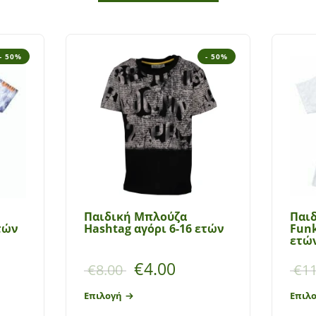
- 50%
- 50%
Παιδική Μπλούζα
Παιδ
ετών
Hashtag αγόρι 6-16 ετών
Funk
ετώ
€
4.00
€
8.00
€
11
Επιλογή
Επιλ