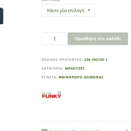
Προσθήκη στο καλάθι
A
l
ΚΩΔΙΚΌΣ ΠΡΟΪΌΝΤΟΣ:
226-392105-1
t
ΚΑΤΗΓΟΡΊΑ:
ΜΠΛΟΥΖΕΣ
e
r
ΕΤΙΚΈΤΑ:
ΦΘΙΝΟΠΩΡΟ-ΧΕΙΜΩΝΑΣ
n
a
t
i
v
e
: