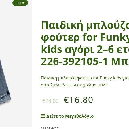
- 30%
Παιδική μπλούζ
φούτερ for Funk
kids αγόρι 2–6 ε
226-392105-1 Μπ
Παιδική μπλούζα φούτερ for Funky kids για
από 2 έως 6 ετών σε χρώμα μπλε.
€
16.80
€
24.00
Δείτε το Μεγεθολόγιο
ΜΕΓΕΘΟΣ