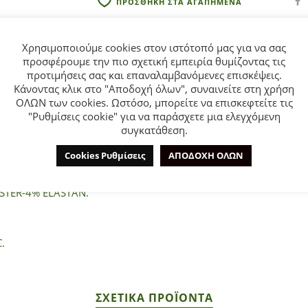
ΠΡΟΣΘΗΚΗ ΣΤΑ ΑΓΑΠΗΜΕΝΑ
Χρησιμοποιούμε cookies στον ιστότοπό μας για να σας
προσφέρουμε την πιο σχετική εμπειρία θυμίζοντας τις
προτιμήσεις σας και επαναλαμβανόμενες επισκέψεις.
Κάνοντας κλικ στο "Αποδοχή όλων", συναινείτε στη χρήση
ΟΛΩΝ των cookies. Ωστόσο, μπορείτε να επισκεφτείτε τις
ΕΠΙΠΛΈΟΝ ΠΛΗΡΟΦΟΡΊΕΣ
ΕΤΑΙΡΊΑ
"Ρυθμίσεις cookie" για να παράσχετε μια ελεγχόμενη
συγκατάθεση.
Cookies Ρυθμίσεις
ΑΠΟΔΟΧΗ ΟΛΩΝ
kids για αγόρι από 2 έως 6 ετών σε χρώμα μπλε.
STER-4% ELASTAN.
.
ΣΧΕΤΙΚΆ ΠΡΟΪΌΝΤΑ