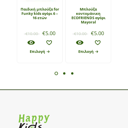
Παιδική μπλούζα for
Μπλούζα
Πόλ
Funky kids αγόρι 6 –
κοντομάνικη
ECO
16 ετών
ECOFRIENDS αγόρι
Mayoral
€
5.00
€
5.00
€
10.00
€
10.00
€
1
Επιλογή
Επιλογή