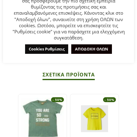
σας προσφέρουμε την πιο σχετική εμπειρία
6 έως 16 ετών σε χρώμα μπλε – ραφ – μπορντό με πλέκτά
θυμίζοντας τις προτιμήσεις σας και
γράμματα στο τελείωμα.
επαναλαμβανόμενες επισκέψεις. Κάνοντας κλικ στο
"Αποδοχή όλων", συναινείτε στη χρήση ΟΛΩΝ των
cookies. Ωστόσο, μπορείτε να επισκεφτείτε τις
Σύνθεση:
100% Ακρυλικό.
"Ρυθμίσεις cookie" για να παράσχετε μια ελεγχόμενη
συγκατάθεση.
ΣΥΜΒΟΥΛΕΣ
Cookies Ρυθμίσεις
ΑΠΟΔΟΧΗ ΟΛΩΝ
Πλένεται στο πλυντήριο στους 30°C.
ΣΧΕΤΙΚΆ ΠΡΟΪΌΝΤΑ
- 50%
- 50%