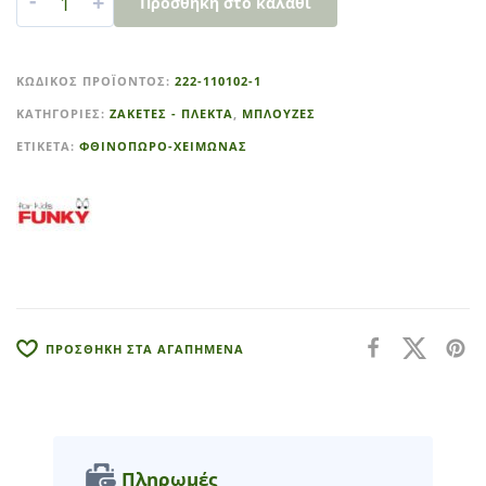
-
+
Προσθήκη στο καλάθι
A
l
ΚΩΔΙΚΌΣ ΠΡΟΪΌΝΤΟΣ:
222-110102-1
t
ΚΑΤΗΓΟΡΊΕΣ:
ΖΑΚΕΤΕΣ - ΠΛΕΚΤΑ
,
ΜΠΛΟΥΖΕΣ
e
r
ΕΤΙΚΈΤΑ:
ΦΘΙΝΟΠΩΡΟ-ΧΕΙΜΩΝΑΣ
n
a
t
i
v
e
:
ΠΡΟΣΘΗΚΗ ΣΤΑ ΑΓΑΠΗΜΕΝΑ
Πληρωμές