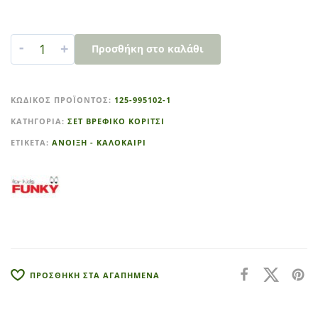
-
+
Προσθήκη στο καλάθι
A
l
ΚΩΔΙΚΌΣ ΠΡΟΪΌΝΤΟΣ:
125-995102-1
t
ΚΑΤΗΓΟΡΊΑ:
ΣΕΤ ΒΡΕΦΙΚΟ ΚΟΡΙΤΣΙ
e
r
ΕΤΙΚΈΤΑ:
ΑΝΟΙΞΗ - ΚΑΛΟΚΑΙΡΙ
n
a
t
i
v
e
:
ΠΡΟΣΘΗΚΗ ΣΤΑ ΑΓΑΠΗΜΕΝΑ