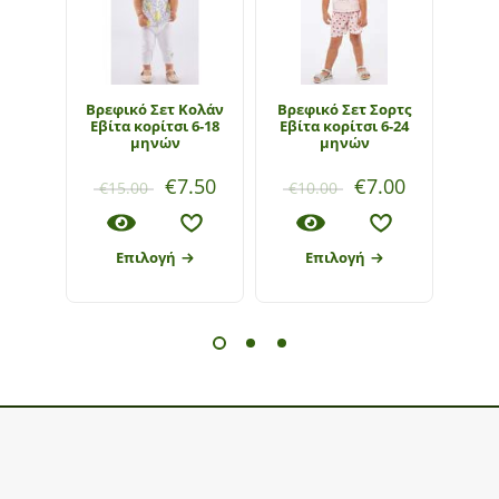
Bρεφικό Σετ Κολάν
Bρεφικό Σετ Σορτς
Bρεφ
Εβίτα κορίτσι 6-18
Εβίτα κορίτσι 6-24
Εβίτ
μηνών
μηνών
€
7.50
€
7.00
€
15.00
€
10.00
€
1
Επιλογή
Επιλογή