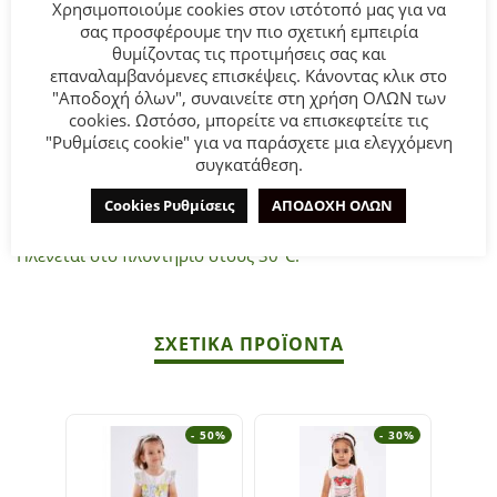
Χρησιμοποιούμε cookies στον ιστότοπό μας για να
σας προσφέρουμε την πιο σχετική εμπειρία
θυμίζοντας τις προτιμήσεις σας και
Βρεφικό σετ 3τμχ for Funky Kids για κορίτσι από 6 έως 24
επαναλαμβανόμενες επισκέψεις. Κάνοντας κλικ στο
μηνών. Αμάνικο τζάκετ σε μπλε χρώμα με allover τύπωμα,
"Αποδοχή όλων", συναινείτε στη χρήση ΟΛΩΝ των
λευκή μπλούζα και ροζ κολάν.
cookies. Ωστόσο, μπορείτε να επισκεφτείτε τις
"Ρυθμίσεις cookie" για να παράσχετε μια ελεγχόμενη
συγκατάθεση.
Σύνθεση:
100% COTTON+100% POLYESTER.
Cookies Ρυθμίσεις
ΑΠΟΔΟΧΗ ΟΛΩΝ
ΣΥΜΒΟΥΛΕΣ
Πλένεται στο πλυντήριο στους 30°C.
ΣΧΕΤΙΚΆ ΠΡΟΪΌΝΤΑ
- 50%
- 30%