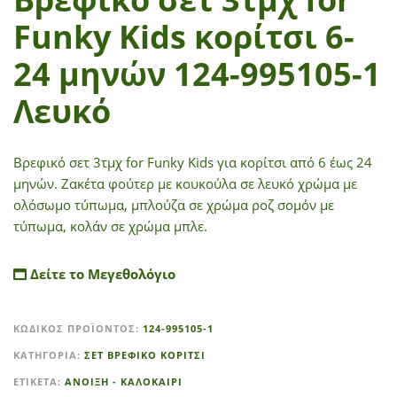
Funky Kids κορίτσι 6-
24 μηνών 124-995105-1
Λευκό
Βρεφικό σετ 3τμχ for Funky Kids για κορίτσι από 6 έως 24
μηνών. Ζακέτα φούτερ με κουκούλα σε λευκό χρώμα με
ολόσωμο τύπωμα, μπλούζα σε χρώμα ροζ σομόν με
τύπωμα, κολάν σε χρώμα μπλε.
Δείτε το Μεγεθολόγιο
A
ΚΩΔΙΚΌΣ ΠΡΟΪΌΝΤΟΣ:
124-995105-1
l
t
ΚΑΤΗΓΟΡΊΑ:
ΣΕΤ ΒΡΕΦΙΚΟ ΚΟΡΙΤΣΙ
e
ΕΤΙΚΈΤΑ:
ΑΝΟΙΞΗ - ΚΑΛΟΚΑΙΡΙ