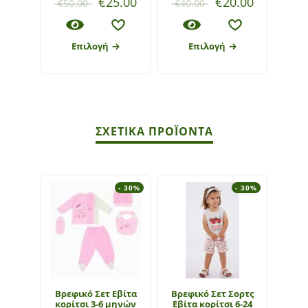
€
25.00
€
20.00
€
50.00
€
40.00
Επιλογή
Επιλογή
ΣΧΕΤΙΚΆ ΠΡΟΪΌΝΤΑ
- 30%
- 30%
Βρεφικό Σετ Εβίτα
Bρεφικό Σετ Σορτς
Βρεφι
κορίτσι 3-6 μηνών
Εβίτα κορίτσι 6-24
Εβίτ