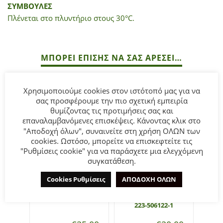
ΣΥΜΒΟΥΛΕΣ
Πλένεται στο πλυντήριο στους 30°C.
ΜΠΟΡΕΊ ΕΠΊΣΗΣ ΝΑ ΣΑΣ ΑΡΈΣΕΙ…
Χρησιμοποιούμε cookies στον ιστότοπό μας για να
- 50%
- 50%
σας προσφέρουμε την πιο σχετική εμπειρία
θυμίζοντας τις προτιμήσεις σας και
επαναλαμβανόμενες επισκέψεις. Κάνοντας κλικ στο
"Αποδοχή όλων", συναινείτε στη χρήση ΟΛΩΝ των
cookies. Ωστόσο, μπορείτε να επισκεφτείτε τις
"Ρυθμίσεις cookie" για να παράσχετε μια ελεγχόμενη
συγκατάθεση.
Παιδικό φόρεμα for
Παιδική
Cookies Ρυθμίσεις
ΑΠΟΔΟΧΗ ΟΛΩΝ
Funky Kids κορίτσι 6-
πουκαμισομπλούζα
16 ετών 223-529103-1
for Funky Kids
κορίτσι 6-16 ετών
223-506122-1