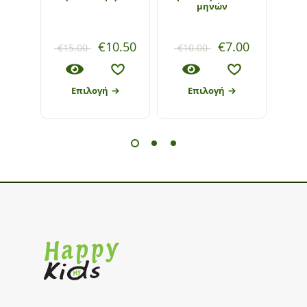
μηνών
€
10.50
€
7.00
€
15.00
€
10.00
€
1
Επιλογή
Επιλογή