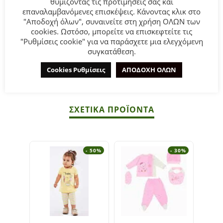
θυμίζοντας τις προτιμήσεις σας και
Ζακέτα σε ροζ χρώμα, εκρού μπλούζα και ροζ παντελόνι.
επαναλαμβανόμενες επισκέψεις. Κάνοντας κλικ στο
"Αποδοχή όλων", συναινείτε στη χρήση ΟΛΩΝ των
cookies. Ωστόσο, μπορείτε να επισκεφτείτε τις
Σύνθεση:
80%ΒΑΜ. 20%ΠΟΛ.
"Ρυθμίσεις cookie" για να παράσχετε μια ελεγχόμενη
συγκατάθεση.
ΣΥΜΒΟΥΛΕΣ
Πλένεται στο πλυντήριο στους 30°C.
Cookies Ρυθμίσεις
ΑΠΟΔΟΧΗ ΟΛΩΝ
ΣΧΕΤΙΚΆ ΠΡΟΪΌΝΤΑ
- 50%
- 30%