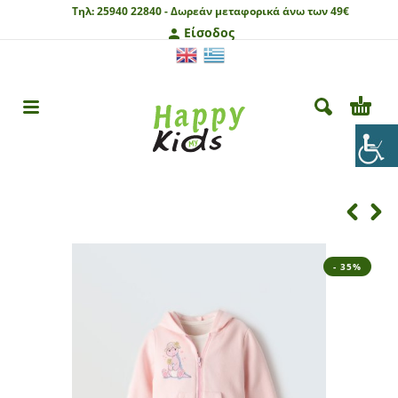
Τηλ:
25940 22840 -
Δωρεάν μεταφορικά άνω των 49€
Είσοδος
- 35%