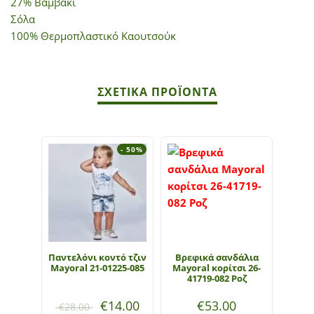
27% Βαμβάκι
Σόλα
100% Θερμοπλαστικό Καουτσούκ
ΣΧΕΤΙΚΆ ΠΡΟΪΌΝΤΑ
- 50%
Παντελόνι κοντό τζιν
Βρεφικά σανδάλια
Παιδ
Mayoral 21-01225-085
Mayoral κορίτσι 26-
αγ
41719-082 Ροζ
220
€
14.00
€
53.00
€
28.00
€
28