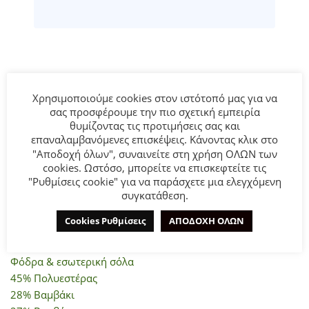
ΠΕΡΙΓΡΑΦΉ
Χρησιμοποιούμε cookies στον ιστότοπό μας για να
σας προσφέρουμε την πιο σχετική εμπειρία
θυμίζοντας τις προτιμήσεις σας και
επαναλαμβανόμενες επισκέψεις. Κάνοντας κλικ στο
Βρεφικές εσπαντρίγιες Mayoral για κορίτσι σε κόκκινο
"Αποδοχή όλων", συναινείτε στη χρήση ΟΛΩΝ των
χρώμα, κέντημα με λουλούδια σε νούμερο 20 έως 25.
cookies. Ωστόσο, μπορείτε να επισκεφτείτε τις
"Ρυθμίσεις cookie" για να παράσχετε μια ελεγχόμενη
ΣΥΝΘΕΣΗ:
συγκατάθεση.
Cookies Ρυθμίσεις
ΑΠΟΔΟΧΗ ΟΛΩΝ
Επάνω μέρος
100% Πολυεστέρας
Φόδρα & εσωτερική σόλα
45% Πολυεστέρας
28% Βαμβάκι