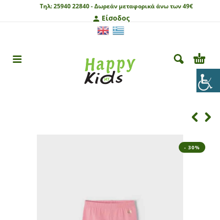
Τηλ:
25940 22840 -
Δωρεάν μεταφορικά άνω των 49€
Είσοδος
- 30%