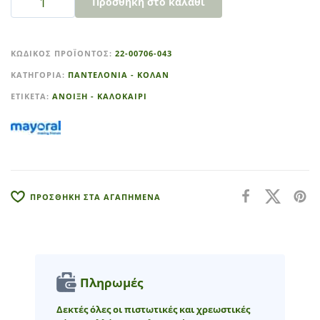
Προσθήκη στο καλάθι
A
l
ΚΩΔΙΚΌΣ ΠΡΟΪΌΝΤΟΣ:
22-00706-043
t
ΚΑΤΗΓΟΡΊΑ:
ΠΑΝΤΕΛΟΝΙΑ - ΚΟΛΑΝ
e
r
ΕΤΙΚΈΤΑ:
ΑΝΟΙΞΗ - ΚΑΛΟΚΑΙΡΙ
n
a
t
i
v
e
ΠΡΟΣΘΗΚΗ ΣΤΑ ΑΓΑΠΗΜΕΝΑ
:
Πληρωμές
Δεκτές όλες οι πιστωτικές και χρεωστικές