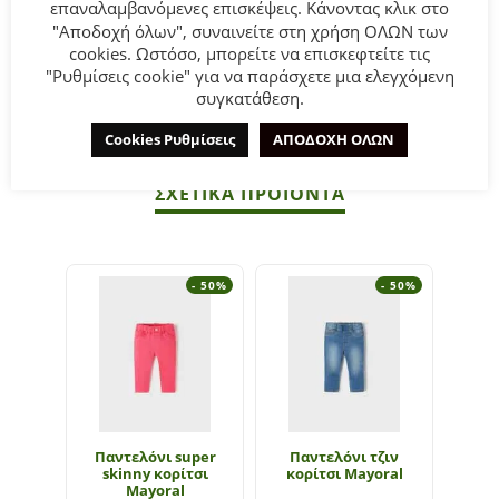
επαναλαμβανόμενες επισκέψεις. Κάνοντας κλικ στο
Σύνθεση
: 95% Βαμβάκι 5% Ελαστομερής πολυουρεθάνη.
"Αποδοχή όλων", συναινείτε στη χρήση ΟΛΩΝ των
cookies. Ωστόσο, μπορείτε να επισκεφτείτε τις
"Ρυθμίσεις cookie" για να παράσχετε μια ελεγχόμενη
ΣΥΜΒΟΥΛΕΣ
συγκατάθεση.
Πλένεται στο πλυντήριο στους 30°C.
Cookies Ρυθμίσεις
ΑΠΟΔΟΧΗ ΟΛΩΝ
ΣΧΕΤΙΚΆ ΠΡΟΪΌΝΤΑ
- 50%
- 50%
Παντελόνι super
Παντελόνι τζιν
Σε
skinny κορίτσι
κορίτσι Mayoral
κ
Mayoral