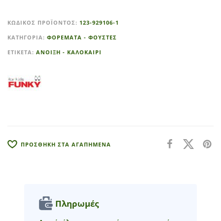
A
l
ΚΩΔΙΚΌΣ ΠΡΟΪΌΝΤΟΣ:
123-929106-1
t
ΚΑΤΗΓΟΡΊΑ:
ΦΟΡΕΜΑΤΑ - ΦΟΥΣΤΕΣ
e
r
ΕΤΙΚΈΤΑ:
ΑΝΟΙΞΗ - ΚΑΛΟΚΑΙΡΙ
n
a
t
i
v
e
:
ΠΡΟΣΘΗΚΗ ΣΤΑ ΑΓΑΠΗΜΕΝΑ
Πληρωμές