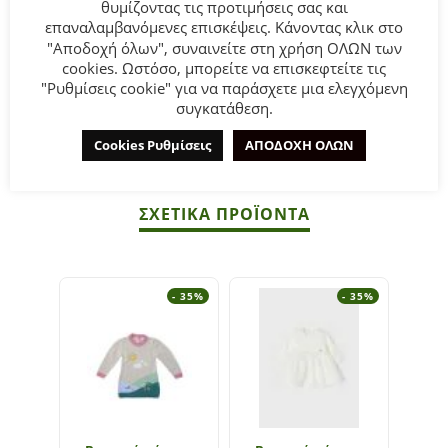
θυμίζοντας τις προτιμήσεις σας και
διακοσμητικό φιογκάκι.
επαναλαμβανόμενες επισκέψεις. Κάνοντας κλικ στο
"Αποδοχή όλων", συναινείτε στη χρήση ΟΛΩΝ των
Σύνθεση:
100% COTTON.
cookies. Ωστόσο, μπορείτε να επισκεφτείτε τις
"Ρυθμίσεις cookie" για να παράσχετε μια ελεγχόμενη
συγκατάθεση.
ΣΥΜΒΟΥΛΕΣ
Πλένεται στο πλυντήριο στους 30°C.
Cookies Ρυθμίσεις
ΑΠΟΔΟΧΗ ΟΛΩΝ
ΣΧΕΤΙΚΆ ΠΡΟΪΌΝΤΑ
- 35%
- 35%