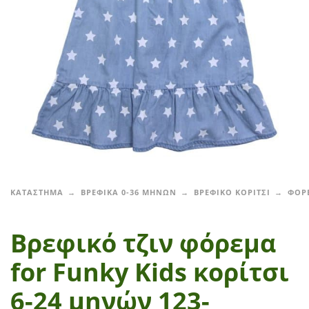
ΚΑΤΑΣΤΗΜΑ
ΒΡΕΦΙΚΑ 0-36 ΜΗΝΩΝ
ΒΡΕΦΙΚΟ ΚΟΡΙΤΣΙ
ΦΟΡ
Βρεφικό τζιν φόρεμα
for Funky Kids κορίτσι
6-24 μηνών 123-