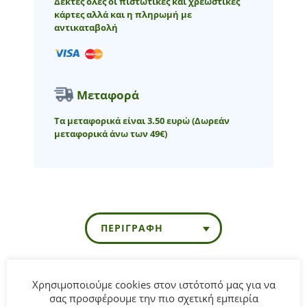
Δεκτές όλες οι πιστωτικές και χρεωστικές
κάρτες αλλά και η πληρωμή με
αντικαταβολή
Μεταφορά
Τα μεταφορικά είναι 3.50 ευρώ
(Δωρεάν
μεταφορικά άνω των 49€)
ΠΕΡΙΓΡΑΦΉ
Βρεφικό τζιν φόρεμα for Funky Kids για κορίτσι από 6 έως
Χρησιμοποιούμε cookies στον ιστότοπό μας για να
σας προσφέρουμε την πιο σχετική εμπειρία
24 μηνών σε μπλε χρώμα με τύπωμα αστέρια και κόκκινο