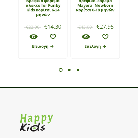
Βρεφικό φόρεμα
Βρεφικό φόρεμα
Βρ
πλεκτό for Funky
Mayoral Newborn
ΕΒΙΤ
Kids κορίτσι 6-24
κορίτσι 0-18 μηνών
μηνώ
μηνών
€
14.30
€
27.95
€
22.00
€
43.00
€
1
Επιλογή
Επιλογή