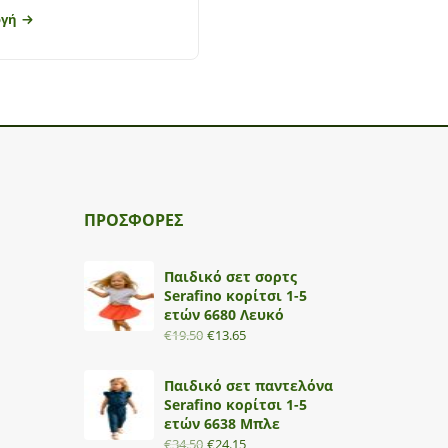
ογή
Επιλογή
ΠΡΟΣΦΟΡΕΣ
Παιδικό σετ σορτς
Serafino κορίτσι 1-5
ετών 6680 Λευκό
€
19.50
€
13.65
Παιδικό σετ παντελόνα
Serafino κορίτσι 1-5
ετών 6638 Μπλε
€
34.50
€
24.15