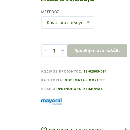
ΜΕΓΕΘΟΣ
-
+
Προσθήκη στο καλάθι
A
l
ΚΩΔΙΚΌΣ ΠΡΟΪΌΝΤΟΣ:
12-02805-091
t
ΚΑΤΗΓΟΡΊΑ:
ΦΟΡΕΜΑΤΑ - ΦΟΥΣΤΕΣ
e
r
ΕΤΙΚΈΤΑ:
ΦΘΙΝΟΠΩΡΟ-ΧΕΙΜΩΝΑΣ
n
a
t
i
v
e
ΠΡΟΣΘΗΚΗ ΣΤΑ ΑΓΑΠΗΜΕΝΑ