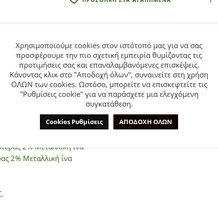
:
Χρησιμοποιούμε cookies στον ιστότοπό μας για να σας
προσφέρουμε την πιο σχετική εμπειρία θυμίζοντας τις
προτιμήσεις σας και επαναλαμβανόμενες επισκέψεις.
ΕΠΙΠΛΈΟΝ ΠΛΗΡΟΦΟΡΊΕΣ
ΕΤΑΙΡΊΑ
Κάνοντας κλικ στο "Αποδοχή όλων", συναινείτε στη χρήση
ΟΛΩΝ των cookies. Ωστόσο, μπορείτε να επισκεφτείτε τις
"Ρυθμίσεις cookie" για να παράσχετε μια ελεγχόμενη
συγκατάθεση.
ECOFRIENDS για κορίτσι από 0 έως 18 μηνών σε γκρι χρώμα.
Cookies Ρυθμίσεις
ΑΠΟΔΟΧΗ ΟΛΩΝ
τέρας 2% Μεταλλική ίνα
ας 2% Μεταλλική ίνα
.