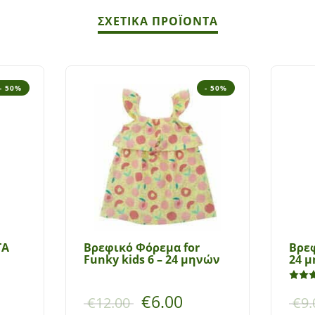
ΣΧΕΤΙΚΆ ΠΡΟΪΌΝΤΑ
- 50%
- 50%
ΤΑ
Βρεφικό Φόρεμα for
Bρεφ
Funky kids 6 – 24 μηνών
24 μ
€
6.00
€
12.00
€
9.