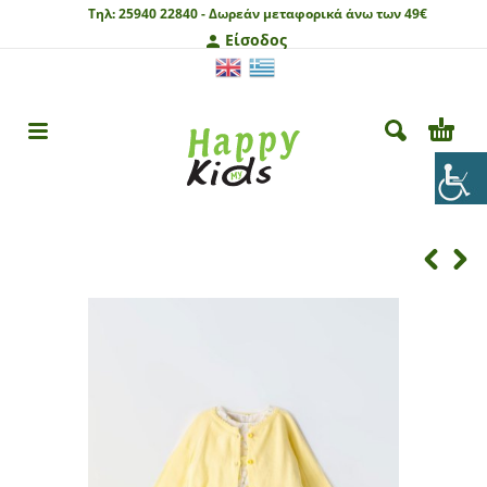
Τηλ:
25940 22840 -
Δωρεάν μεταφορικά άνω των 49€
Είσοδος