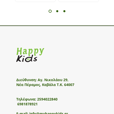
Διεύθυνση:
Αγ. Νικολάου 29,
Νέα Πέραμος, Καβάλα Τ.Κ. 64007
Τηλέφωνα:
2594022840
6981878921
E-mail:
info@myhappykids.gr