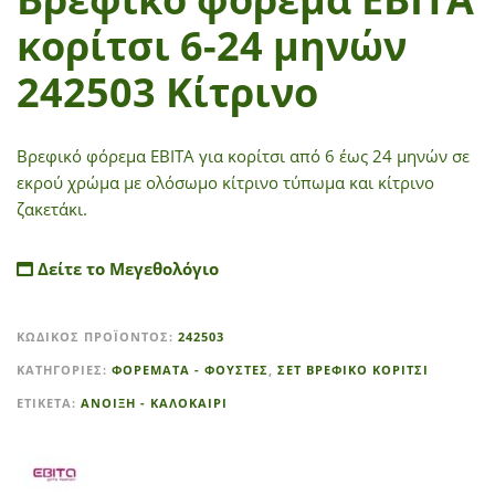
κορίτσι 6-24 μηνών
242503 Κίτρινο
Βρεφικό φόρεμα ΕΒΙΤΑ για κορίτσι από 6 έως 24 μηνών σε
εκρού χρώμα με ολόσωμο κίτρινο τύπωμα και κίτρινο
ζακετάκι.
Δείτε το Μεγεθολόγιο
A
ΚΩΔΙΚΌΣ ΠΡΟΪΌΝΤΟΣ:
242503
l
t
ΚΑΤΗΓΟΡΊΕΣ:
ΦΟΡΕΜΑΤΑ - ΦΟΥΣΤΕΣ
,
ΣΕΤ ΒΡΕΦΙΚΟ ΚΟΡΙΤΣΙ
e
ΕΤΙΚΈΤΑ:
ΑΝΟΙΞΗ - ΚΑΛΟΚΑΙΡΙ
r
n
a