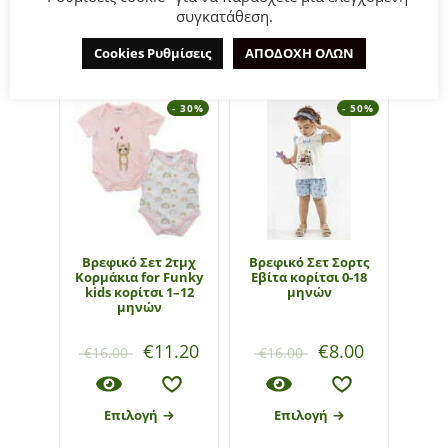
συγκατάθεση.
ΣΧΕΤΙΚΆ ΠΡΟΪΌΝΤΑ
Cookies Ρυθμίσεις
ΑΠΟΔΟΧΗ ΟΛΩΝ
- 30%
- 50%
Βρεφικό Σετ 2τμχ
Bρεφικό Σετ Σορτς
Bρεφ
Κορμάκια for Funky
Εβίτα κορίτσι 0-18
Εβίτ
kids κορίτσι 1–12
μηνών
μηνών
€
11.20
€
8.00
€
16.00
€
16.00
€
1
Επιλογή
Επιλογή