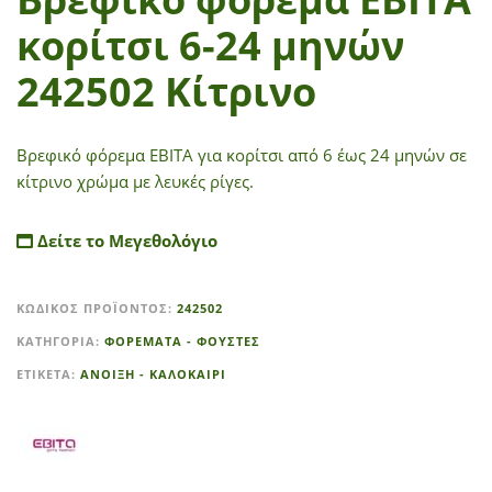
κορίτσι 6-24 μηνών
242502 Κίτρινο
Βρεφικό φόρεμα ΕΒΙΤΑ για κορίτσι από 6 έως 24 μηνών σε
κίτρινο χρώμα με λευκές ρίγες.
Δείτε το Μεγεθολόγιο
A
ΚΩΔΙΚΌΣ ΠΡΟΪΌΝΤΟΣ:
242502
l
t
ΚΑΤΗΓΟΡΊΑ:
ΦΟΡΕΜΑΤΑ - ΦΟΥΣΤΕΣ
e
ΕΤΙΚΈΤΑ:
ΑΝΟΙΞΗ - ΚΑΛΟΚΑΙΡΙ
r
n
a
t