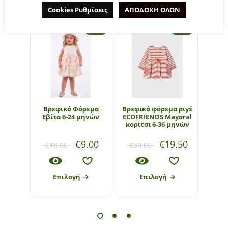
Cookies Ρυθμίσεις
ΑΠΟΔΟΧΗ ΟΛΩΝ
- 50%
- 35%
Bρεφικό Φόρεμα
Βρεφικό φόρεμα ριγέ
Βρ
Εβίτα 6-24 μηνών
ECOFRIENDS Mayoral
ΕΒΙΤ
κορίτσι 6-36 μηνών
μηνώ
€
9.00
€
19.50
€
18.00
€
30.00
€
1
Επιλογή
Επιλογή