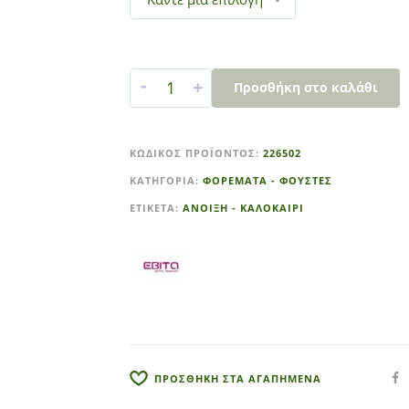
-
+
Προσθήκη στο καλάθι
A
l
ΚΩΔΙΚΌΣ ΠΡΟΪΌΝΤΟΣ:
226502
t
ΚΑΤΗΓΟΡΊΑ:
ΦΟΡΕΜΑΤΑ - ΦΟΥΣΤΕΣ
e
r
ΕΤΙΚΈΤΑ:
ΑΝΟΙΞΗ - ΚΑΛΟΚΑΙΡΙ
n
a
t
i
v
e
:
ΠΡΟΣΘΗΚΗ ΣΤΑ ΑΓΑΠΗΜΕΝΑ