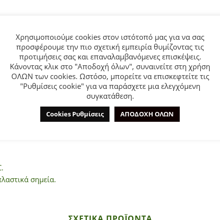
Χρησιμοποιούμε cookies στον ιστότοπό μας για να σας
προσφέρουμε την πιο σχετική εμπειρία θυμίζοντας τις
ΕΠΙΠΛΈΟΝ ΠΛΗΡΟΦΟΡΊΕΣ
ΕΤΑΙΡΊΑ
προτιμήσεις σας και επαναλαμβανόμενες επισκέψεις.
Κάνοντας κλικ στο "Αποδοχή όλων", συναινείτε στη χρήση
ΟΛΩΝ των cookies. Ωστόσο, μπορείτε να επισκεφτείτε τις
"Ρυθμίσεις cookie" για να παράσχετε μια ελεγχόμενη
 από 6 έως 24 μηνών.
συγκατάθεση.
ώμα με κηπουρ λεπτομέρειες στο πάνω μέρος και καπέλο.
Cookies Ρυθμίσεις
ΑΠΟΔΟΧΗ ΟΛΩΝ
.
πλαστικά σημεία.
ΣΧΕΤΙΚΆ ΠΡΟΪΌΝΤΑ