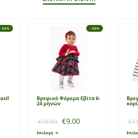
- 50%
- 50%
asil
Βρεφικό Φόρεμα Εβίτα 6-
Bρε
24 μηνών
κορί
€
9.00
€
18.00
€
11
Επιλογή
Επιλ