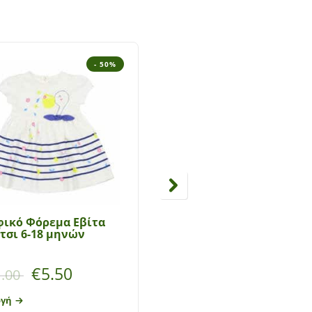
- 50%
- 5
φικό Φόρεμα Εβίτα
Bρεφικό Φόρεμα
τσι 6-18 μηνών
Αμάνικο Εβίτα 0-18
μηνών
€
5.50
€
6.50
.00
€
13.00
ογή
Επιλογή