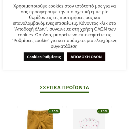
Χρησιμοποιούμε cookies στον ιστότοπό μας για να
σας προσφέρουμε την πιο σχετική εμπειρία
θυμίζοντας τις προτιμήσεις σας και
Βρεφική μπλούζα LOSAN για κορίτσι από 3 έως 24 μηνών
επαναλαμβανόμενες επισκέψεις. Κάνοντας κλικ στο
"Αποδοχή όλων", συναινείτε στη χρήση ΟΛΩΝ των
σε εκρού χρώμα με allover τύπωμα.
cookies. Ωστόσο, μπορείτε να επισκεφτείτε τις
"Ρυθμίσεις cookie" για να παράσχετε μια ελεγχόμενη
Σύνθεση:
95% Βαμβάκι 5% Ελαστ.
συγκατάθεση.
Cookies Ρυθμίσεις
ΑΠΟΔΟΧΗ ΟΛΩΝ
ΣΥΜΒΟΥΛΕΣ
Πλένεται στο πλυντήριο στους 30°C.
ΣΧΕΤΙΚΆ ΠΡΟΪΌΝΤΑ
- 35%
- 20%