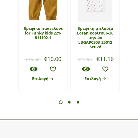
Βρεφικό παντελόνι
Βρεφική μπλούζα
Πουκ
for Funky kids 221-
Losan κορίτσι 6-36
κορ
811102-1
μηνών
LBGAP0303_25012
Λευκό
€
10.00
€
11.16
€
15.50
€
13.95
€
23
Επιλογή
Επιλογή