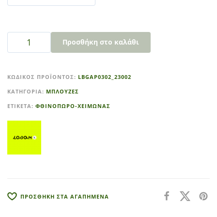
Προσθήκη στο καλάθι
A
l
ΚΩΔΙΚΌΣ ΠΡΟΪΌΝΤΟΣ:
LBGAP0302_23002
t
ΚΑΤΗΓΟΡΊΑ:
ΜΠΛΟΥΖΕΣ
e
r
ΕΤΙΚΈΤΑ:
ΦΘΙΝΟΠΩΡΟ-ΧΕΙΜΩΝΑΣ
n
a
t
i
v
e
:
ΠΡΟΣΘΗΚΗ ΣΤΑ ΑΓΑΠΗΜΕΝΑ