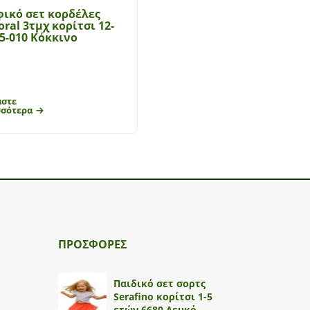
ικό σετ κορδέλες
Βρεφικό καλσόν Mayor
ral 3τμχ κορίτσι 12-
Κορίτσι 6-36 μηνών
5-010 Κόκκινο
Βαθμολογήθηκε με
5.00
€
4.20
€
7.00
άστε
Επιλογή
σσότερα
ΠΡΟΣΦΟΡΕΣ
Παιδικό σετ σορτς
Serafino κορίτσι 1-5
ετών 6680 Λευκό