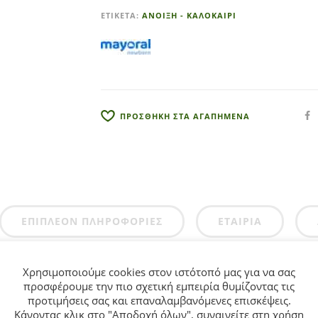
e
ΕΤΙΚΈΤΑ:
ΑΝΟΙΞΗ - ΚΑΛΟΚΑΙΡΙ
r
n
a
t
i
v
ΠΡΟΣΘΗΚΗ ΣΤΑ ΑΓΑΠΗΜΕΝΑ
e
:
ΕΠΙΠΛΈΟΝ ΠΛΗΡΟΦΟΡΊΕΣ
ΕΤΑΙΡΊΑ
Χρησιμοποιούμε cookies στον ιστότοπό μας για να σας
το κορίτσι από 0 έως 18 Μηνών Mayoral Newborn.
προσφέρουμε την πιο σχετική εμπειρία θυμίζοντας τις
προτιμήσεις σας και επαναλαμβανόμενες επισκέψεις.
Κάνοντας κλικ στο "Αποδοχή όλων", συναινείτε στη χρήση