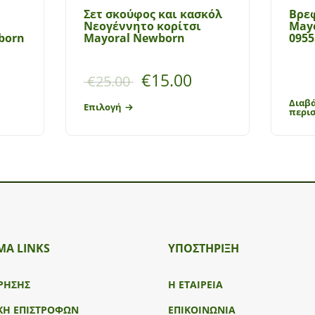
Σετ σκούφος και κασκόλ
Βρεφ
Νεογέννητο κορίτσι
Mayo
born
Mayoral Newborn
0955
.00
από 5
€
15.00
€
25.00
Διαβ
Επιλογή
περι
ΜΑ LINKS
ΥΠΟΣΤΉΡΙΞΗ
ΡΗΣΗΣ
Η ΕΤΑΙΡΕΙΑ
ΚΗ ΕΠΙΣΤΡΟΦΩΝ
ΕΠΙΚΟΙΝΩΝΙΑ