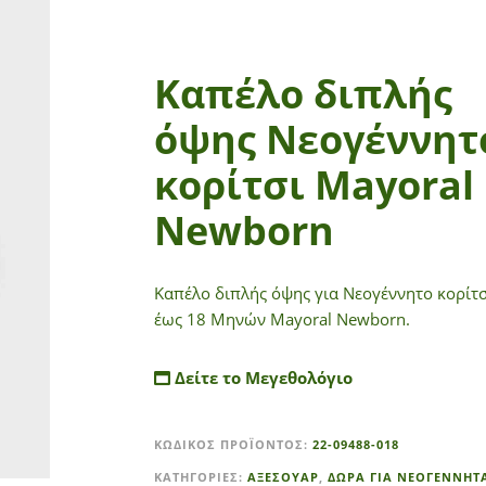
Καπέλο διπλής
όψης Νεογέννητ
κορίτσι Mayoral
Newborn
Καπέλο διπλής όψης για Νεογέννητο κορίτσ
έως 18 Μηνών Mayoral Newborn.
Δείτε το Μεγεθολόγιο
A
ΚΩΔΙΚΌΣ ΠΡΟΪΌΝΤΟΣ:
22-09488-018
l
t
ΚΑΤΗΓΟΡΊΕΣ:
ΑΞΕΣΟΥΑΡ
,
ΔΩΡΑ ΓΙΑ ΝΕΟΓΕΝΝΗΤ