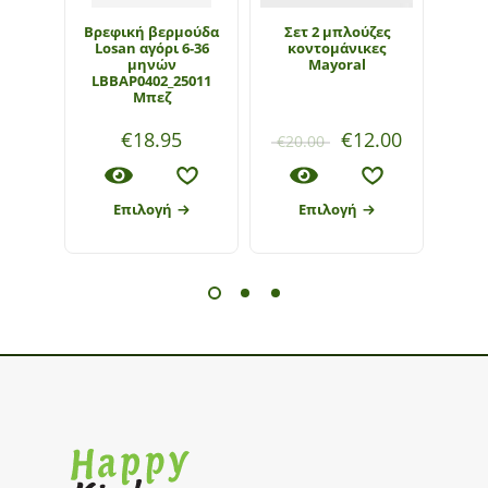
Βρεφική βερμούδα
Σετ 2 μπλούζες
Παιδ
Losan αγόρι 6-36
κοντομάνικες
αγ
μηνών
Mayoral
220
LBBAP0402_25011
Μπεζ
€
18.95
€
12.00
€
20.00
€
28
Επιλογή
Επιλογή