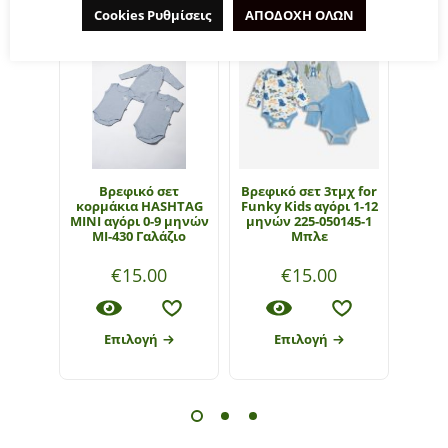
Cookies Ρυθμίσεις
ΑΠΟΔΟΧΗ ΟΛΩΝ
Βρεφικό σετ
Βρεφικό σετ 3τμχ for
Κορμ
κορμάκια HASHTAG
Funky Kids αγόρι 1-12
Νεο
MINI αγόρι 0-9 μηνών
μηνών 225-050145-1
Mayo
MI-430 Γαλάζιο
Μπλε
έ
€
15.00
€
15.00
€
12
Επιλογή
Επιλογή