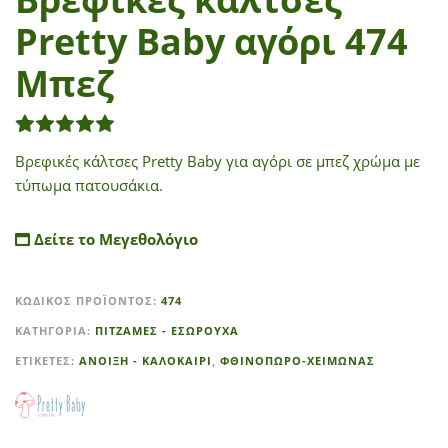
Pretty Baby αγόρι 474
Μπεζ
1
Βαθμολογήθηκε με
5.00
από 5 με βάση
βαθμολ
Βρεφικές κάλτσες Pretty Baby για αγόρι σε μπεζ χρώμα με
τύπωμα πατουσάκια.
Δείτε το Μεγεθολόγιο
A
ΚΩΔΙΚΌΣ ΠΡΟΪΌΝΤΟΣ:
474
l
t
ΚΑΤΗΓΟΡΊΑ:
ΠΙΤΖΑΜΕΣ - ΕΣΩΡΟΥΧΑ
e
ΕΤΙΚΈΤΕΣ:
ΑΝΟΙΞΗ - ΚΑΛΟΚΑΙΡΙ
,
ΦΘΙΝΟΠΩΡΟ-ΧΕΙΜΩΝΑΣ
r
n
a