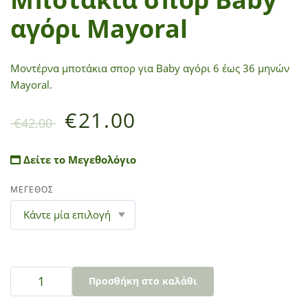
αγόρι Mayoral
Μοντέρνα μποτάκια σπορ για Baby αγόρι 6 έως 36 μηνών
Mayoral.
€
21.00
€
42.00
Δείτε το Μεγεθολόγιο
ΜΕΓΕΘΟΣ
Προσθήκη στο καλάθι
A