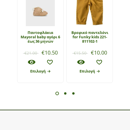
Παντοφλάκια
Βρεφικό παντελόνι
Mayoral baby αγόρι 6
for Funky kids 221-
Νεο
έως 36 μηνών
811102-1
May
€
10.50
€
10.00
€
21.00
€
15.50
€
1
Επιλογή
Επιλογή