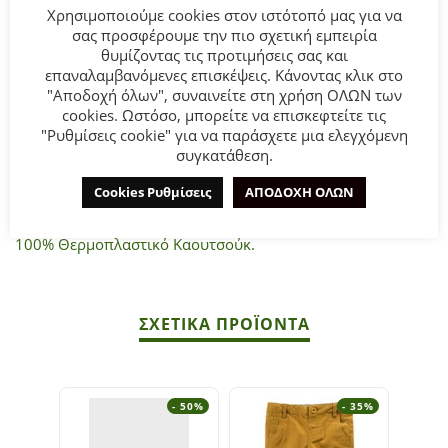
αντιολισθητική για μεγαλύτερη σταθερότητα στο
Χρησιμοποιούμε cookies στον ιστότοπό μας για να
περπάτημα. Κλείνει με ρυθμιζόμενο διπλό βέλκρο για να
σας προσφέρουμε την πιο σχετική εμπειρία
φοριέται πιο γρήγορα και για να έχει καλύτερη εφαρμογή.
θυμίζοντας τις προτιμήσεις σας και
επαναλαμβανόμενες επισκέψεις. Κάνοντας κλικ στο
"Αποδοχή όλων", συναινείτε στη χρήση ΟΛΩΝ των
Σύνθεση:
cookies. Ωστόσο, μπορείτε να επισκεφτείτε τις
Επάνω μέρος
"Ρυθμίσεις cookie" για να παράσχετε μια ελεγχόμενη
53% Δέρμα από Βοοειδή 47% Ινα πολυουρεθάνης.
συγκατάθεση.
Φόδρα & εσωτερική σόλα
Cookies Ρυθμίσεις
ΑΠΟΔΟΧΗ ΟΛΩΝ
70% Βαμβάκι 30% Δέρμα χοίρου.
Σόλα
100% Θερμοπλαστικό Καουτσούκ.
ΣΧΕΤΙΚΆ ΠΡΟΪΌΝΤΑ
- 50%
- 35%