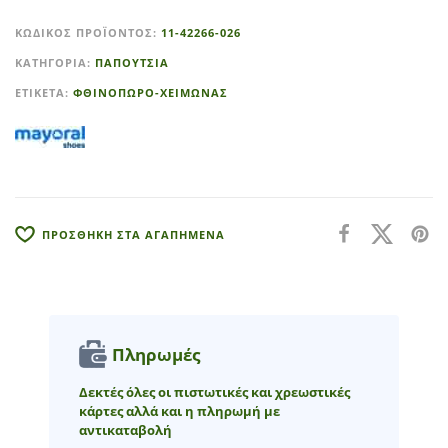
l
ΚΩΔΙΚΌΣ ΠΡΟΪΌΝΤΟΣ:
11-42266-026
t
ΚΑΤΗΓΟΡΊΑ:
ΠΑΠΟΥΤΣΙΑ
e
r
ΕΤΙΚΈΤΑ:
ΦΘΙΝΟΠΩΡΟ-ΧΕΙΜΩΝΑΣ
n
a
t
i
v
e
ΠΡΟΣΘΗΚΗ ΣΤΑ ΑΓΑΠΗΜΕΝΑ
:
Πληρωμές
Δεκτές όλες οι πιστωτικές και χρεωστικές
κάρτες αλλά και η πληρωμή με
αντικαταβολή