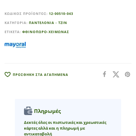
A
l
ΚΩΔΙΚΌΣ ΠΡΟΪΌΝΤΟΣ:
12-00510-043
t
ΚΑΤΗΓΟΡΊΑ:
ΠΑΝΤΕΛΟΝΙΑ - ΤΖΙΝ
e
r
ΕΤΙΚΈΤΑ:
ΦΘΙΝΟΠΩΡΟ-ΧΕΙΜΩΝΑΣ
n
a
t
i
v
e
ΠΡΟΣΘΗΚΗ ΣΤΑ ΑΓΑΠΗΜΕΝΑ
:
Πληρωμές
Δεκτές όλες οι πιστωτικές και χρεωστικές
κάρτες αλλά και η πληρωμή με
αντικαταβολή