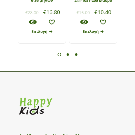
6-36 μηνών
241-1051-200 Μαύρο
€
16.80
€
10.40
€
28.00
€
16.00
€
1
Επιλογή
Επιλογή