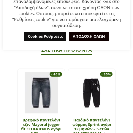
επαναλαμβανόμενες επισκέψεις. Κάνοντας κλικ στο
Ελαστομερής πολυουρεθάνη.
"Αποδοχή όλων", συναινείτε στη χρήση ΟΛΩΝ των
cookies. Ωστόσο, μπορείτε να επισκεφτείτε τις
ΣΥΜΒΟΥΛΕΣ:
"Ρυθμίσεις cookie" για να παράσχετε μια ελεγχόμενη
συγκατάθεση.
Πλένεται στο πλυντήριο στους 30°C.
Cookies Ρυθμίσεις
ΑΠΟΔΟΧΗ ΟΛΩΝ
ΣΧΕΤΙΚΆ ΠΡΟΪΌΝΤΑ
- 40%
- 35%
Βρεφικό παντελόνι
Παιδικό παντελόνι
Βρεφ
τζιν Mayoral jogger
φόρμας Sprint αγόρι
παντε
fit ECOFRIENDS αγόρι
12 μηνών – 5 ετών
kid