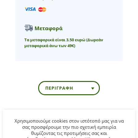
Μεταφορά
Τα μεταφορικά είναι 3.50 ευρώ
(Δωρεάν
μεταφορικά άνω των 49€)
ΠΕΡΙΓΡΑΦΉ
Βρεφικό τζιν παντελόνι slim fit Mayoral για αγόρι από 6
έως 36 μηνών.
Χρησιμοποιούμε cookies στον ιστότοπό μας για να
σας προσφέρουμε την πιο σχετική εμπειρία
θυμίζοντας τις προτιμήσεις σας και
ΣΥΝΘΕΣΗ:
76% Βαμβάκι 22% Πολυεστέρας 2%