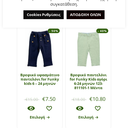
συγκατάθεση.
ΣΧΕΤΙΚΆ ΠΡΟΪΌΝΤΑ
Cookies Ρυθμίσεις
ΑΠΟΔΟΧΗ ΟΛΩΝ
- 50%
- 40%
Βρεφικό υφασμάτινο
Βρεφικό παντελόνι
Βρεφ
παντελόνι for Funky
for Funky Kids αγόρι
for 
kids 6 – 24 μηνών
6-24 μηνών 123-
811101-1 Μέντα
€
7.50
€
10.80
€
15.00
€
18.00
€
15
Επιλογή
Επιλογή