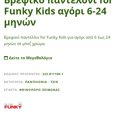
Funky Kids αγόρι 6-24
μηνών
Βρεφικό παντελόνι for Funky Kids για αγόρι από 6 έως 24
μηνών σε μπεζ χρώμα.
Δείτε το Μεγεθολόγιο
A
ΚΩΔΙΚΌΣ ΠΡΟΪΌΝΤΟΣ:
223-811100-1
l
t
ΚΑΤΗΓΟΡΊΑ:
ΠΑΝΤΕΛΟΝΙΑ - ΤΖΙΝ
e
ΕΤΙΚΈΤΑ:
ΦΘΙΝΟΠΩΡΟ-ΧΕΙΜΩΝΑΣ
r
n
a
t