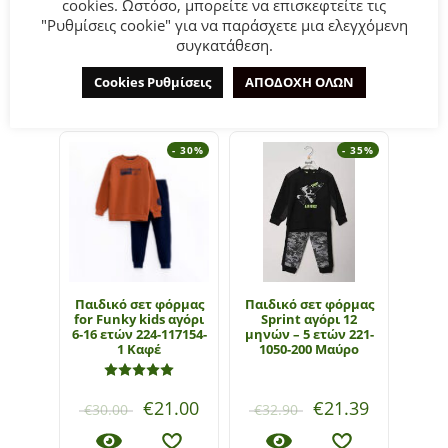
cookies. Ωστόσο, μπορείτε να επισκεφτείτε τις
"Ρυθμίσεις cookie" για να παράσχετε μια ελεγχόμενη
συγκατάθεση.
ΣΧΕΤΙΚΆ ΠΡΟΪΌΝΤΑ
Cookies Ρυθμίσεις
ΑΠΟΔΟΧΗ ΟΛΩΝ
- 30%
- 35%
Παιδικό σετ φόρμας
Παιδικό σετ φόρμας
Παιδ
for Funky kids αγόρι
Sprint αγόρι 12
for F
6-16 ετών 224-117154-
μηνών – 5 ετών 221-
1-6 ε
1 Καφέ
1050-200 Μαύρο
Βαθμολογήθηκε με
5.00
από 5
€
21.00
€
21.39
€
30.00
€
32.90
€
29