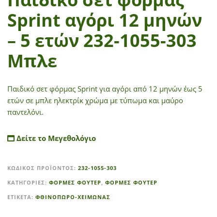
Sprint αγόρι 12 μηνών
– 5 ετών 232-1055-303
Μπλε
Παιδικό σετ φόρμας Sprint για αγόρι από 12 μηνών έως 5
ετών σε μπλε ηλεκτρίκ χρώμα με τύπωμα και μαύρο
παντελόνι.
Δείτε το Μεγεθολόγιο
A
ΚΩΔΙΚΌΣ ΠΡΟΪΌΝΤΟΣ:
232-1055-303
l
t
ΚΑΤΗΓΟΡΊΕΣ:
ΦΟΡΜΕΣ ΦΟΥΤΕΡ
,
ΦΟΡΜΕΣ ΦΟΥΤΕΡ
e
ΕΤΙΚΈΤΑ:
ΦΘΙΝΟΠΩΡΟ-ΧΕΙΜΩΝΑΣ
r