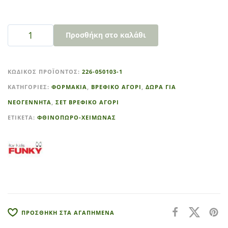
Προσθήκη στο καλάθι
A
l
ΚΩΔΙΚΌΣ ΠΡΟΪΌΝΤΟΣ:
226-050103-1
t
ΚΑΤΗΓΟΡΊΕΣ:
ΦΟΡΜΑΚΙΑ
,
ΒΡΕΦΙΚΟ ΑΓΟΡΙ
,
ΔΩΡΑ ΓΙΑ
e
r
ΝΕΟΓΕΝΝΗΤΑ
,
ΣΕΤ ΒΡΕΦΙΚΟ ΑΓΟΡΙ
n
ΕΤΙΚΈΤΑ:
ΦΘΙΝΟΠΩΡΟ-ΧΕΙΜΩΝΑΣ
a
t
i
v
e
:
ΠΡΟΣΘΗΚΗ ΣΤΑ ΑΓΑΠΗΜΕΝΑ