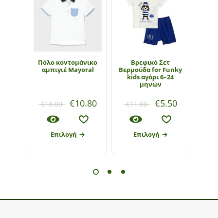
Πόλο κοντομάνικο
Βρεφικό Σετ
Βρεφ
αμπιγιέ Mayoral
Βερμούδα for Funky
φόρμα
kids αγόρι 6–24
μηνών
€
10.80
€
5.50
€
18.00
€
11.00
€
26
Επιλογή
Επιλογή