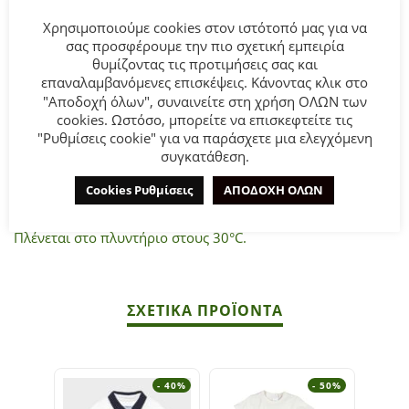
ΠΕΡΙΓΡΑΦΉ
Χρησιμοποιούμε cookies στον ιστότοπό μας για να
σας προσφέρουμε την πιο σχετική εμπειρία
θυμίζοντας τις προτιμήσεις σας και
Βρεφικό σετ 8 τεμάχια for Funky kids για αγόρι απο 1 εως 9
επαναλαμβανόμενες επισκέψεις. Κάνοντας κλικ στο
"Αποδοχή όλων", συναινείτε στη χρήση ΟΛΩΝ των
μηνών. Φορμάκι, κορμάκι, σαλιάρα, σκουφάκι, γαντάκια
cookies. Ωστόσο, μπορείτε να επισκεφτείτε τις
και τρία πετσετάκια.
"Ρυθμίσεις cookie" για να παράσχετε μια ελεγχόμενη
συγκατάθεση.
Σύνθεση
: 80% COTTON-20% POLYESTER.
Cookies Ρυθμίσεις
ΑΠΟΔΟΧΗ ΟΛΩΝ
ΣΥΜΒΟΥΛΕΣ
Πλένεται στο πλυντήριο στους 30°C.
ΣΧΕΤΙΚΆ ΠΡΟΪΌΝΤΑ
- 40%
- 50%