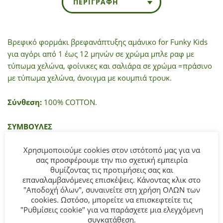
ΠΕΡΙΓΡΑΦΉ
Βρεφικό φορμάκι βρεφανάπτυξης αμάνικο for Funky Kids
για αγόρι από 1 έως 12 μηνών σε χρώμα μπλε ραφ με
τύπωμα χελώνα, φοίνικες και σαλιάρα σε χρώμα =πράσινο
με τύπωμα χελώνα, άνοιγμα με κουμπιά τρουκ.
Σύνθεση:
100% COTTON.
ΣΥΜΒΟΥΛΕΣ
Πλένεται στο πλυντήριο στους 30°C.
Χρησιμοποιούμε cookies στον ιστότοπό μας για να
σας προσφέρουμε την πιο σχετική εμπειρία
θυμίζοντας τις προτιμήσεις σας και
ΜΠΟΡΕΊ ΕΠΊΣΗΣ ΝΑ ΣΑΣ ΑΡΈΣΕΙ…
επαναλαμβανόμενες επισκέψεις. Κάνοντας κλικ στο
"Αποδοχή όλων", συναινείτε στη χρήση ΟΛΩΝ των
cookies. Ωστόσο, μπορείτε να επισκεφτείτε τις
"Ρυθμίσεις cookie" για να παράσχετε μια ελεγχόμενη
συγκατάθεση.
- 50%
- 50%