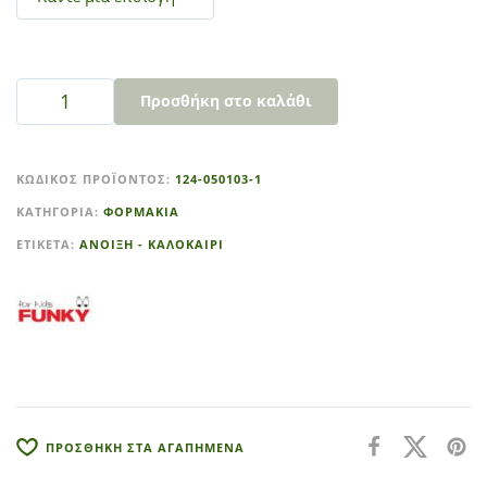
Προσθήκη στο καλάθι
A
l
ΚΩΔΙΚΌΣ ΠΡΟΪΌΝΤΟΣ:
124-050103-1
t
ΚΑΤΗΓΟΡΊΑ:
ΦΟΡΜΑΚΙΑ
e
r
ΕΤΙΚΈΤΑ:
ΑΝΟΙΞΗ - ΚΑΛΟΚΑΙΡΙ
n
a
t
i
v
e
:
ΠΡΟΣΘΗΚΗ ΣΤΑ ΑΓΑΠΗΜΕΝΑ