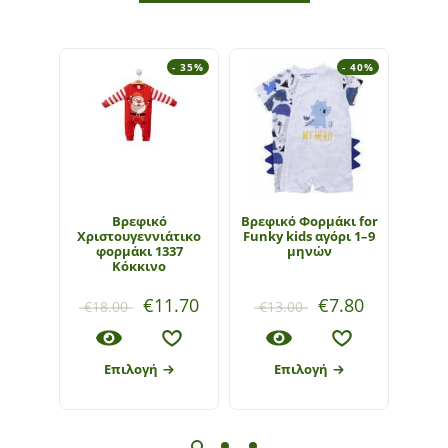
- 35%
- 40%
Βρεφικό
Βρεφικό Φορμάκι for
Βρε
Χριστουγεννιάτικο
Funky kids αγόρι 1–9
Κορμ
φορμάκι 1337
μηνών
ki
Κόκκινο
€
11.70
€
7.80
€
18.00
€
13.00
€
1
Επιλογή
Επιλογή