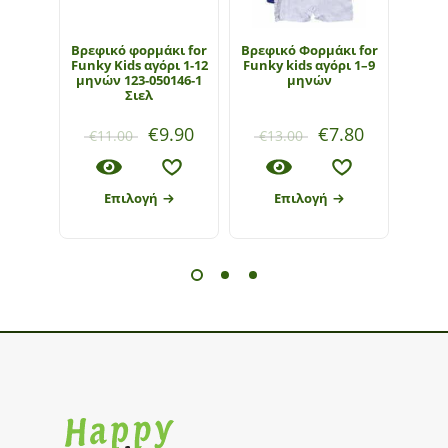
Βρεφικό φορμάκι for
Βρεφικό Φορμάκι for
Βρεφ
Funky Kids αγόρι 1-12
Funky kids αγόρι 1–9
May
μηνών 123-050146-1
μηνών
αγόρι
Σιελ
0175
€
9.90
€
7.80
€
11.00
€
13.00
€
24
Επιλογή
Επιλογή