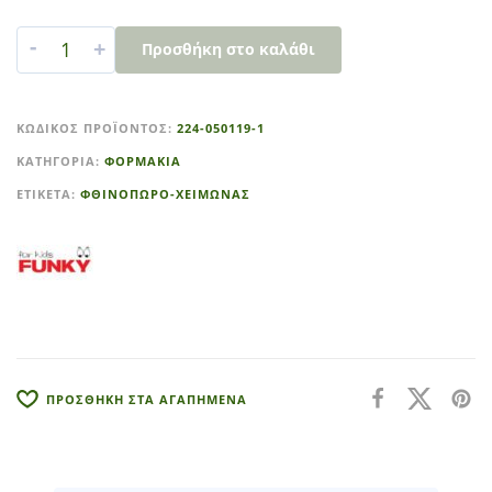
-
+
Προσθήκη στο καλάθι
A
l
ΚΩΔΙΚΌΣ ΠΡΟΪΌΝΤΟΣ:
224-050119-1
t
ΚΑΤΗΓΟΡΊΑ:
ΦΟΡΜΑΚΙΑ
e
r
ΕΤΙΚΈΤΑ:
ΦΘΙΝΟΠΩΡΟ-ΧΕΙΜΩΝΑΣ
n
a
t
i
v
e
:
ΠΡΟΣΘΗΚΗ ΣΤΑ ΑΓΑΠΗΜΕΝΑ