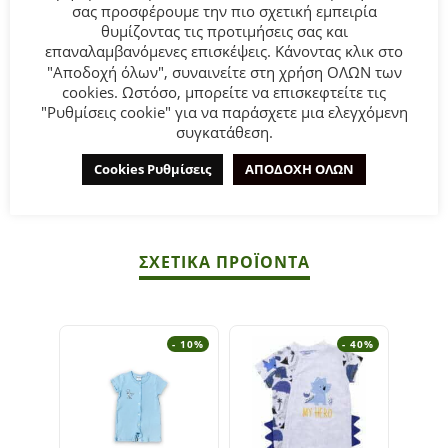
σας προσφέρουμε την πιο σχετική εμπειρία
θυμίζοντας τις προτιμήσεις σας και
Βρεφικό φορμάκι βελουτέ for Funky Kids για αγόρι από 0
επαναλαμβανόμενες επισκέψεις. Κάνοντας κλικ στο
έως 9 μηνών σε εκρού χρώμα με allover τύπωμα.
"Αποδοχή όλων", συναινείτε στη χρήση ΟΛΩΝ των
cookies. Ωστόσο, μπορείτε να επισκεφτείτε τις
Σύνθεση:
80% COTTON-20% POLYESTER
"Ρυθμίσεις cookie" για να παράσχετε μια ελεγχόμενη
συγκατάθεση.
ΣΥΜΒΟΥΛΕΣ
Cookies Ρυθμίσεις
ΑΠΟΔΟΧΗ ΟΛΩΝ
Πλένεται στο πλυντήριο στους 30°C.
ΣΧΕΤΙΚΆ ΠΡΟΪΌΝΤΑ
- 10%
- 40%