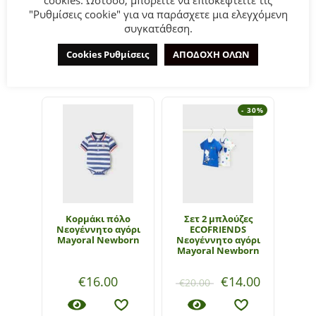
cookies. Ωστόσο, μπορείτε να επισκεφτείτε τις
"Ρυθμίσεις cookie" για να παράσχετε μια ελεγχόμενη
συγκατάθεση.
ΣΧΕΤΙΚΆ ΠΡΟΪΌΝΤΑ
Cookies Ρυθμίσεις
ΑΠΟΔΟΧΗ ΟΛΩΝ
- 30%
Κορμάκι πόλο
Σετ 2 μπλούζες
Πόλ
Νεογέννητο αγόρι
ECOFRIENDS
E
Mayoral Newborn
Νεογέννητο αγόρι
Νεο
Mayoral Newborn
May
€
16.00
€
14.00
€
20.00
€
1