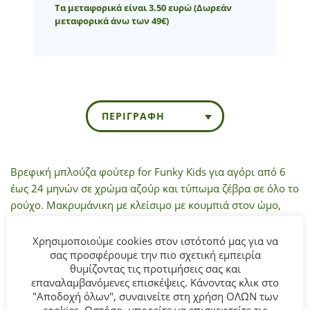
Τα μεταφορικά είναι 3.50 ευρώ
(Δωρεάν
μεταφορικά άνω των 49€)
ΠΕΡΙΓΡΑΦΉ
Βρεφική μπλούζα φούτερ for Funky Kids
για αγόρι από 6
έως 24 μηνών σε χρώμα αζούρ και τύπωμα ζέβρα σε όλο το
ρούχο. Μακρυμάνικη με κλείσιμο με κουμπιά στον ώμο,
ριπ τελειώματα και απλικέ στο στήθος.
Χρησιμοποιούμε cookies στον ιστότοπό μας για να
σας προσφέρουμε την πιο σχετική εμπειρία
Σύνθεση:
100% COTTON.
θυμίζοντας τις προτιμήσεις σας και
επαναλαμβανόμενες επισκέψεις. Κάνοντας κλικ στο
ΣΥΜΒΟΥΛΕΣ
"Αποδοχή όλων", συναινείτε στη χρήση ΟΛΩΝ των
Πλένεται στο πλυντήριο στους 30°C.