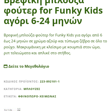
φούτερ for Funky Kids
αγόρι 6-24 μηνών
Βρεφική μπλούζα φούτερ for Funky Kids
για αγόρι από 6
έως 24 μηνών σε χρώμα αζούρ και τύπωμα ζέβρα σε όλο το
ρούχο. Μακρυμάνικη με κλείσιμο με κουμπιά στον ώμο,
ριπ τελειώματα και απλικέ στο στήθος.
Δείτε το Μεγεθολόγιο
A
ΚΩΔΙΚΌΣ ΠΡΟΪΌΝΤΟΣ:
223-892101-1
l
t
ΚΑΤΗΓΟΡΊΑ:
ΜΠΛΟΥΖΕΣ
e
ΕΤΙΚΈΤΑ:
ΦΘΙΝΟΠΩΡΟ-ΧΕΙΜΩΝΑΣ
r
n