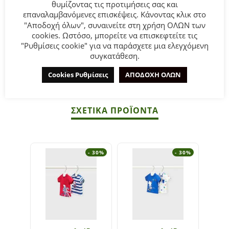
θυμίζοντας τις προτιμήσεις σας και
από 6 έως 36 μηνών Mayoral.
επαναλαμβανόμενες επισκέψεις. Κάνοντας κλικ στο
"Αποδοχή όλων", συναινείτε στη χρήση ΟΛΩΝ των
Σύνθεση
: 100% Βαμβάκι.
cookies. Ωστόσο, μπορείτε να επισκεφτείτε τις
"Ρυθμίσεις cookie" για να παράσχετε μια ελεγχόμενη
συγκατάθεση.
ΣΥΜΒΟΥΛΕΣ
Πλένεται στο πλυντήριο στους 30°C.
Cookies Ρυθμίσεις
ΑΠΟΔΟΧΗ ΟΛΩΝ
ΣΧΕΤΙΚΆ ΠΡΟΪΌΝΤΑ
- 30%
- 30%