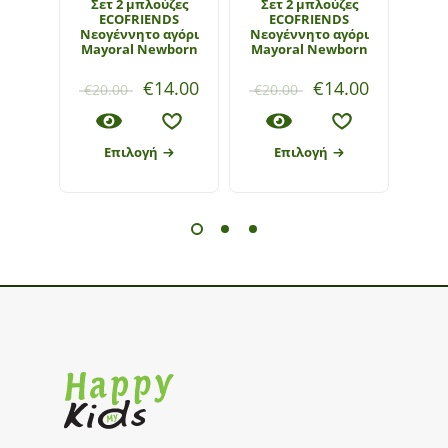
Σετ 2 μπλούζες
Σετ 2 μπλούζες
Βρε
ECOFRIENDS
ECOFRIENDS
Πόλο 
Νεογέννητο αγόρι
Νεογέννητο αγόρι
Mayoral Newborn
Mayoral Newborn
€
14.00
€
14.00
€
20.00
€
20.00
€
1
Επιλογή
Επιλογή