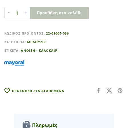
-
+
Προσθήκη στο καλάθι
A
l
ΚΩΔΙΚΌΣ ΠΡΟΪΌΝΤΟΣ:
22-01004-036
t
ΚΑΤΗΓΟΡΊΑ:
ΜΠΛΟΥΖΕΣ
e
r
ΕΤΙΚΈΤΑ:
ΑΝΟΙΞΗ - ΚΑΛΟΚΑΙΡΙ
n
a
t
i
v
e
ΠΡΟΣΘΗΚΗ ΣΤΑ ΑΓΑΠΗΜΕΝΑ
:
Πληρωμές