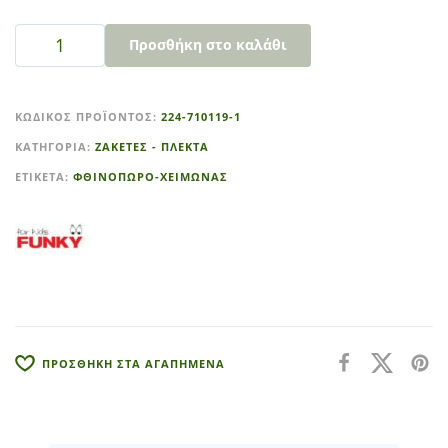
Προσθήκη στο καλάθι
A
l
ΚΩΔΙΚΌΣ ΠΡΟΪΌΝΤΟΣ:
224-710119-1
t
ΚΑΤΗΓΟΡΊΑ:
ΖΑΚΕΤΕΣ - ΠΛΕΚΤΑ
e
r
ΕΤΙΚΈΤΑ:
ΦΘΙΝΟΠΩΡΟ-ΧΕΙΜΩΝΑΣ
n
a
t
i
v
e
:
ΠΡΟΣΘΗΚΗ ΣΤΑ ΑΓΑΠΗΜΕΝΑ