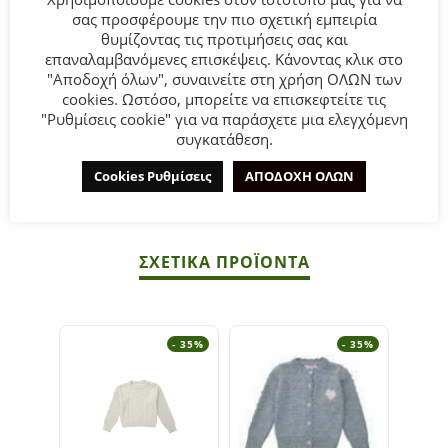
σας προσφέρουμε την πιο σχετική εμπειρία
Παιδική ζακέτα πλεκτή for Funky Kids για κορίτσι από 1
θυμίζοντας τις προτιμήσεις σας και
επαναλαμβανόμενες επισκέψεις. Κάνοντας κλικ στο
έως 6 ετών σε εκρού χρώμα.
"Αποδοχή όλων", συναινείτε στη χρήση ΟΛΩΝ των
cookies. Ωστόσο, μπορείτε να επισκεφτείτε τις
Σύνθεση:
85% ACRYLIC-15% ELASTAN.
"Ρυθμίσεις cookie" για να παράσχετε μια ελεγχόμενη
συγκατάθεση.
ΣΥΜΒΟΥΛΕΣ
Cookies Ρυθμίσεις
ΑΠΟΔΟΧΗ ΟΛΩΝ
Πλένεται στο πλυντήριο στους 30°C.
ΣΧΕΤΙΚΆ ΠΡΟΪΌΝΤΑ
- 35%
- 35%