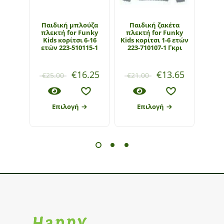
Παιδική μπλούζα
Παιδική ζακέτα
Πα
πλεκτή for Funky
πλεκτή for Funky
πλε
Kids κορίτσι 6-16
Kids κορίτσι 1-6 ετών
Kid
ετών 223-510115-1
223-710107-1 Γκρι
ετώ
€
16.25
€
13.65
€
15
€
25.00
€
21.00
Επιλογή
Επιλογή