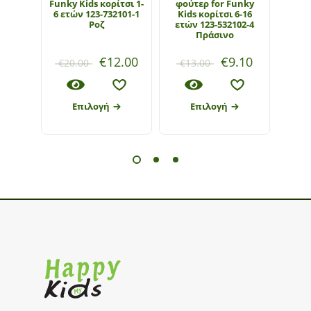
Funky Kids κορίτσι 1-
φούτερ for Funky
Funky
6 ετών 123-732101-1
Kids κορίτσι 6-16
16 ετ
Ροζ
ετών 123-532102-4
Πράσινο
€
12.00
€
9.10
€
20.00
€
13.00
€
22
Επιλογή
Επιλογή