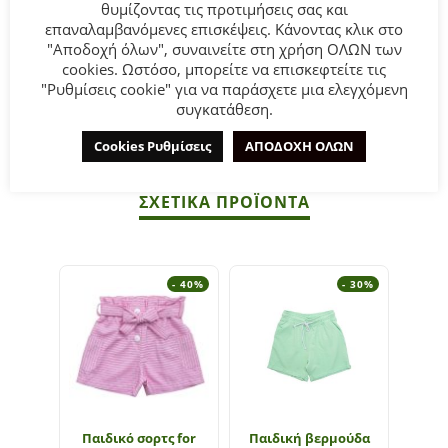
θυμίζοντας τις προτιμήσεις σας και
Σύνθεση:
95% Βαμβάκι 5% Ελαστ.
επαναλαμβανόμενες επισκέψεις. Κάνοντας κλικ στο
"Αποδοχή όλων", συναινείτε στη χρήση ΟΛΩΝ των
cookies. Ωστόσο, μπορείτε να επισκεφτείτε τις
ΣΥΜΒΟΥΛΕΣ
"Ρυθμίσεις cookie" για να παράσχετε μια ελεγχόμενη
Πλένεται στο πλυντήριο στους 30°C.
συγκατάθεση.
Όχι σίδερο στα τυπώματα και στα πλαστικά σημεία.
Cookies Ρυθμίσεις
ΑΠΟΔΟΧΗ ΟΛΩΝ
ΣΧΕΤΙΚΆ ΠΡΟΪΌΝΤΑ
- 40%
- 30%
Παιδικό σορτς for
Παιδική βερμούδα
Παι