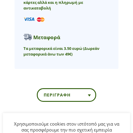
κάρτες αλλά και η πληρωμή με
αντικαταβολή
Μεταφορά
Τα μεταφορικά είναι 3.50 ευρώ
(Δωρεάν
μεταφορικά άνω των 49€)
ΠΕΡΙΓΡΑΦΉ
Παιδικό Σορτς Μακό Joyce για κορίτσι από 6 έως 14 ετών
Χρησιμοποιούμε cookies στον ιστότοπό μας για να
σε μαύρο χρώμα με λάστιχο στη μέση και σχέδιο τσέπες.
σας προσφέρουμε την πιο σχετική εμπειρία