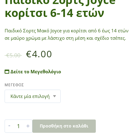
κορίτσι 6-14 ετών
Παιδικό Σορτς Μακό Joyce για κορίτσι από 6 έως 14 ετών
σε μαύρο χρώμα με λάστιχο στη μέση και σχέδιο τσέπες.
€
4.00
€
5.00
Δείτε το Μεγεθολόγιο
ΜΕΓΕΘΟΣ
-
+
Προσθήκη στο καλάθι
A