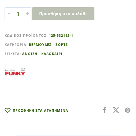
-
+
Προσθήκη στο καλάθι
A
l
ΚΩΔΙΚΌΣ ΠΡΟΪΌΝΤΟΣ:
125-532112-1
t
ΚΑΤΗΓΟΡΊΑ:
ΒΕΡΜΟΥΔΕΣ - ΣΟΡΤΣ
e
r
ΕΤΙΚΈΤΑ:
ΑΝΟΙΞΗ - ΚΑΛΟΚΑΙΡΙ
n
a
t
i
v
e
:
ΠΡΟΣΘΗΚΗ ΣΤΑ ΑΓΑΠΗΜΕΝΑ