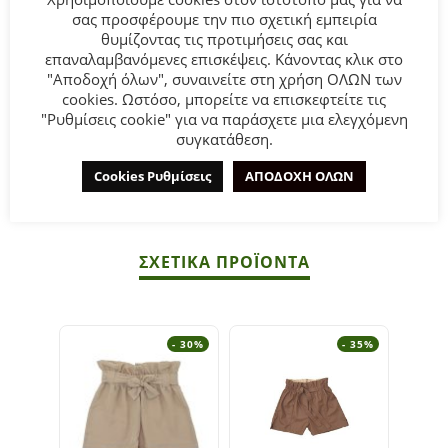
σας προσφέρουμε την πιο σχετική εμπειρία
Παιδικό σορτς for Funky Kids για κορίτσι από 6 έως 16
θυμίζοντας τις προτιμήσεις σας και
επαναλαμβανόμενες επισκέψεις. Κάνοντας κλικ στο
ετών σε βεραμάν χρώμα.
"Αποδοχή όλων", συναινείτε στη χρήση ΟΛΩΝ των
cookies. Ωστόσο, μπορείτε να επισκεφτείτε τις
Σύνθεση:
65% POLYESTER-35% COTTON.
"Ρυθμίσεις cookie" για να παράσχετε μια ελεγχόμενη
συγκατάθεση.
ΣΥΜΒΟΥΛΕΣ
Cookies Ρυθμίσεις
ΑΠΟΔΟΧΗ ΟΛΩΝ
Πλένεται στο πλυντήριο στους 30°C.
ΣΧΕΤΙΚΆ ΠΡΟΪΌΝΤΑ
- 30%
- 35%