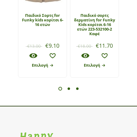
Παιδικό Σορτς for
Παιδικό σορτς
Παι
Funky kids κορίτσι 6-
δερματίνη for Funky
Funky
16 ετών
Kids κορίτσι 6-16
ετών 223-532100-2
Καφέ
€
9.10
€
11.70
€
13.00
€
18.00
€
1
Επιλογή
Επιλογή