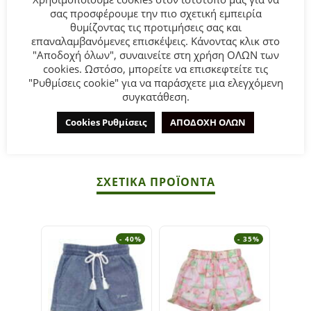
σας προσφέρουμε την πιο σχετική εμπειρία
Παιδικό σορτς for Funky Kids για κορίτσι από 2 έως 6 ετών
θυμίζοντας τις προτιμήσεις σας και
επαναλαμβανόμενες επισκέψεις. Κάνοντας κλικ στο
σε μέντα χρώμα.
"Αποδοχή όλων", συναινείτε στη χρήση ΟΛΩΝ των
cookies. Ωστόσο, μπορείτε να επισκεφτείτε τις
Σύνθεση:
100% POLYESTER.
"Ρυθμίσεις cookie" για να παράσχετε μια ελεγχόμενη
συγκατάθεση.
ΣΥΜΒΟΥΛΕΣ
Cookies Ρυθμίσεις
ΑΠΟΔΟΧΗ ΟΛΩΝ
Πλένεται στο πλυντήριο στους 30°C.
ΣΧΕΤΙΚΆ ΠΡΟΪΌΝΤΑ
- 40%
- 35%