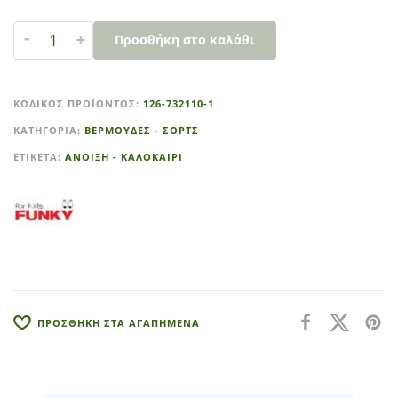
-
+
Προσθήκη στο καλάθι
A
l
ΚΩΔΙΚΌΣ ΠΡΟΪΌΝΤΟΣ:
126-732110-1
t
ΚΑΤΗΓΟΡΊΑ:
ΒΕΡΜΟΥΔΕΣ - ΣΟΡΤΣ
e
r
ΕΤΙΚΈΤΑ:
ΑΝΟΙΞΗ - ΚΑΛΟΚΑΙΡΙ
n
a
t
i
v
e
:
ΠΡΟΣΘΗΚΗ ΣΤΑ ΑΓΑΠΗΜΕΝΑ