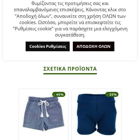
θυμίζοντας τις προτιμήσεις σας και
σε ροζ χρώμα.
επαναλαμβανόμενες επισκέψεις. Κάνοντας κλικ στο
"Αποδοχή όλων", συναινείτε στη χρήση ΟΛΩΝ των
Σύνθεση:
100% POLYESTER.
cookies. Ωστόσο, μπορείτε να επισκεφτείτε τις
"Ρυθμίσεις cookie" για να παράσχετε μια ελεγχόμενη
συγκατάθεση.
ΣΥΜΒΟΥΛΕΣ
Πλένεται στο πλυντήριο στους 30°C.
Cookies Ρυθμίσεις
ΑΠΟΔΟΧΗ ΟΛΩΝ
ΣΧΕΤΙΚΆ ΠΡΟΪΌΝΤΑ
- 40%
- 20%