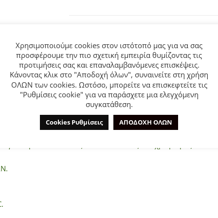
e
:
ΠΡΟΣΘΗΚΗ ΣΤΑ ΑΓΑΠΗΜΕΝΑ
Χρησιμοποιούμε cookies στον ιστότοπό μας για να σας
προσφέρουμε την πιο σχετική εμπειρία θυμίζοντας τις
προτιμήσεις σας και επαναλαμβανόμενες επισκέψεις.
Κάνοντας κλικ στο "Αποδοχή όλων", συναινείτε στη χρήση
ΟΛΩΝ των cookies. Ωστόσο, μπορείτε να επισκεφτείτε τις
"Ρυθμίσεις cookie" για να παράσχετε μια ελεγχόμενη
συγκατάθεση.
ΕΠΙΠΛΈΟΝ ΠΛΗΡΟΦΟΡΊΕΣ
ΕΤΑΙΡΊΑ
Cookies Ρυθμίσεις
ΑΠΟΔΟΧΗ ΟΛΩΝ
ds για κορίτσι από 2 έως 6 ετών. Μπλούζα σε χρώμα ροζ και αν
N.
.