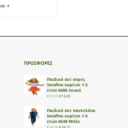
ογή
Επιλογή
ΠΡΟΣΦΟΡΕΣ
Παιδικό σετ σορτς
Serafino κορίτσι 1-5
ετών 6680 Λευκό
€
19.50
€
13.65
Παιδικό σετ παντελόνα
Serafino κορίτσι 1-5
ετών 6638 Μπλε
€
34.50
€
24.15