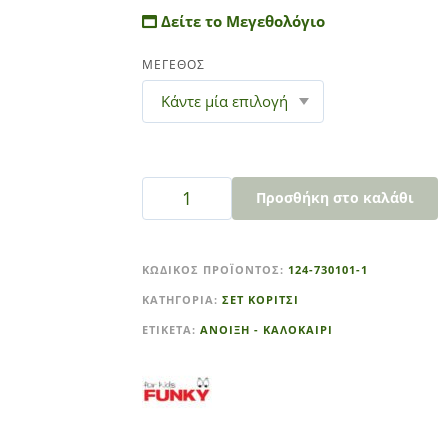
Δείτε το Μεγεθολόγιο
ΜΕΓΕΘΟΣ
Προσθήκη στο καλάθι
A
l
ΚΩΔΙΚΌΣ ΠΡΟΪΌΝΤΟΣ:
124-730101-1
t
ΚΑΤΗΓΟΡΊΑ:
ΣΕΤ ΚΟΡΙΤΣΙ
e
r
ΕΤΙΚΈΤΑ:
ΑΝΟΙΞΗ - ΚΑΛΟΚΑΙΡΙ
n
a
t
i
v