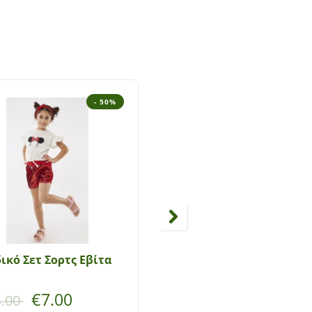
- 50%
- 4
ικό Σετ Σορτς Εβίτα
Παιδικό Σετ Sprint
€
7.00
€
14.94
.00
€
24.90