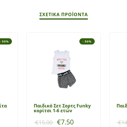
ΣΧΕΤΙΚΆ ΠΡΟΪΌΝΤΑ
- 50%
- 50%
ίτα
Παιδικό Σετ Σορτς Funky
Παιδ
κορίτσι 1-6 ετών
€
7.50
€
15.00
€
14